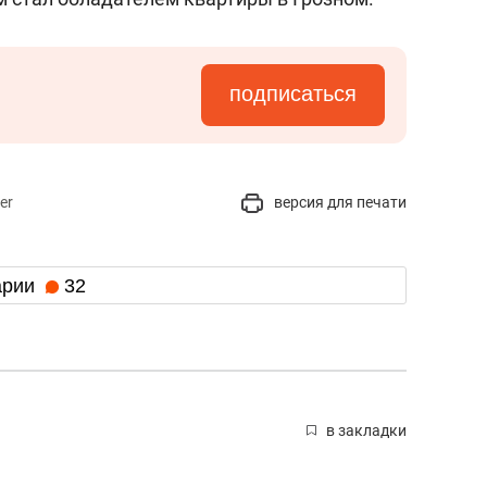
подписаться
er
версия для печати
арии
32
в закладки