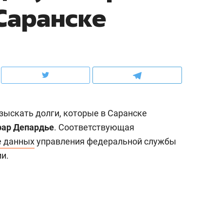
 Саранске
ов и
о трехкратном росте цен, дотошных
школьной формы о конт
клиентах и чудных запросах мастеров
налогах и развитии без 
зыскать долги, которые в Саранске
ар Депардье
. Соответствующая
е данных
управления федеральной службы
и.
ндуем
Рекомендуем
терапевт «Фороса»:
Дизайнер-прораб Ната
кторский невроз» –
Наседкина: «Ремонт вм
человек не считает
с мебелью за 2 миллион