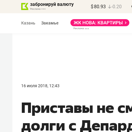
забронируй валюту
$
80.93
-0.20
Казань
Закамье
Василь Мазитов
МАРТ
16 июля 2018, 12:43
«Не зная местных
Приставы не с
правил, бизнес может
потерять минимум
долги с Депар
полгода»
Как бизнесу выйти на зарубежные