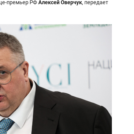
ице-премьер РФ
Алексей Оверчук
, передает