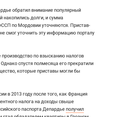
сверхнагрузку
для меня это челлендж
сом»
рдье обратил внимание популярный
ый накопились долги, и сумма
ФССП по Мордовии уточняются. Пристав-
 не смог уточнить эту информацию порталу
е производство по взысканию налогов
 Однако спустя полмесяца его прекратили
щество, которые приставы могли бы
ии в 2013 году после того, как Франция
ентного налога на доходы свыше
оссийского паспорта Депардье
получил
м стал обладателем квартиры в Грозном.