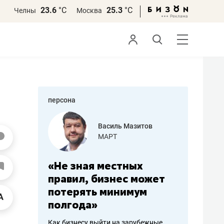
23.6
°С
25.3
°С
Челны
Москва
персона
еменова
Василь Мазитов
»
МАРТ
а: работа
«Не зная местных
«Мне лу
ечься
правил, бизнес может
не зара
вствовать
потерять минимум
чем пот
полгода»
репутац
пошиву
Как бизнесу выйти на зарубежные
Владелец от