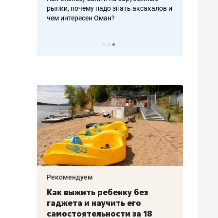
рафакте,
рынки, почему надо знать аксакалов и
о трехкратно
кредитов
чем интересен Оман?
клиентах и ч
Рекомендуем
Рекоме
лья
Как выжить ребенку без
Салих
есте
гаджета и научить его
«Если
а –
самостоятельности за 18
с мин