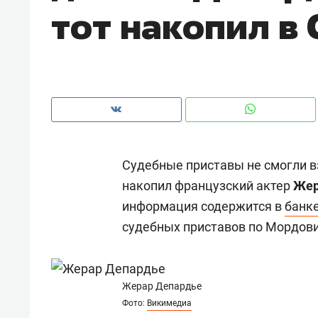
тот накопил в
рынки, почему надо знать аксакал
чем интересен Оман?
Судебные приставы не смогли в
накопил французский актер
Жер
информация содержится в
банк
судебных приставов по Мордови
Рекомендуем
Рекоме
Падел, фитнес, танцы и даже
Психо
Жерар Депардье
ниндзя-зал: как ТРЦ «Франт»
«Дире
Фото:
Викимедиа
стал Меккой для любителей
когда 