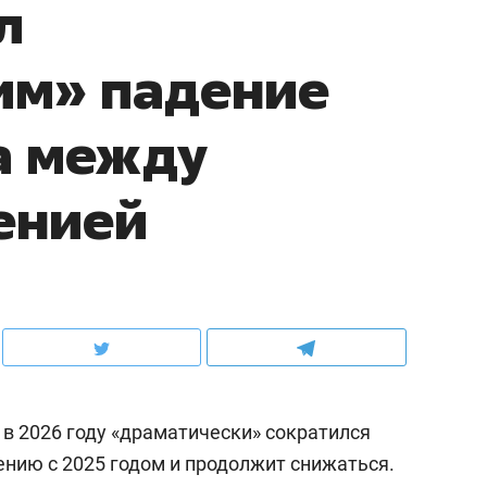
л
им» падение
а между
енией
 в 2026 году «драматически» сократился
ению с 2025 годом и продолжит снижаться.