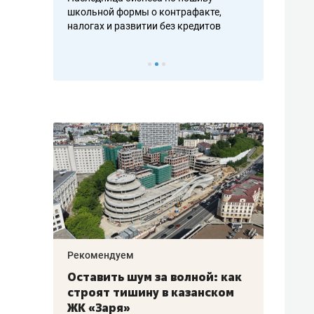
н, дотошных
школьной формы о контрафакте,
рынки, почем
осах мастеров
налогах и развитии без кредитов
чем интересе
Рекомендуем
Рекоме
в:
Оставить шум за волной: как
Психо
строят тишину в казанском
«Дире
щаться
ЖК «Заря»
когда