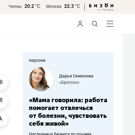
20.2
°С
22.3
°С
Челны
Москва
персона
бодец
Дарья Семенова
 решения»
«Бросско»
«Мама говорила: работа
«Не зна
вообще,
помогает отвлечься
правил,
от болезни, чувствовать
потерят
себя живой»
полгода
ирмы
Наследница бизнеса по пошиву
Как бизнесу 