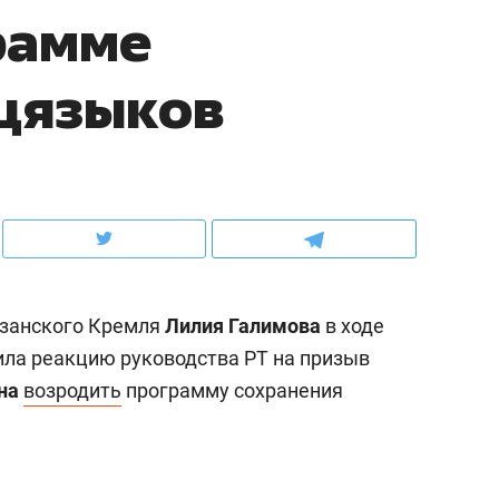
рамме
рынки, почему надо знать аксакалов и
о трехкратном росте це
чем интересен Оман?
клиентах и чудных запр
цязыков
азанского Кремля
Лилия Галимова
в ходе
ла реакцию руководства РТ на призыв
ина
возродить
программу сохранения
ндуем
Рекомендуем
ыжить ребенку без
Салих хазрат Ибрагимо
а и научить его
«Если меня не услышат
тоятельности за 18
с минбара – буду обра