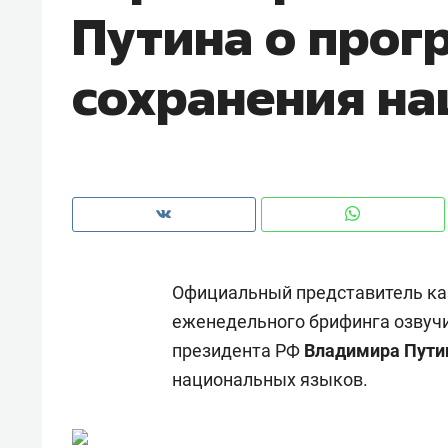
Путина о прог
сохранения на
Официальный представитель к
еженедельного брифинга озвучи
президента РФ
Владимира Пут
Рекомендуем
Рекоме
национальных языков.
а»:
Дизайнер-прораб Наталья
Как в
 –
Наседкина: «Ремонт вместе
гаджет
ет
с мебелью за 2 миллиона –
самос