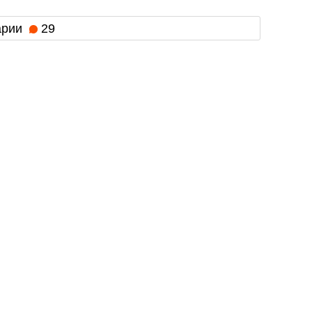
арии
29