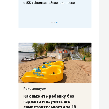
с ЖК «Иволга» в Зеленодольске
ть аксакалов и
школьной фор
налогах и раз
Рекомендуем
Рекоме
лья
Как выжить ребенку без
Салих
есте
гаджета и научить его
«Если
а –
самостоятельности за 18
с мин