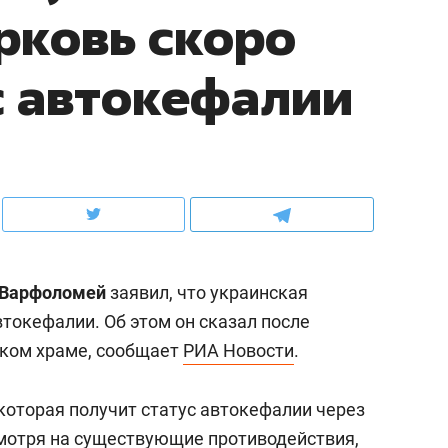
рковь скоро
школьной формы о контрафакте,
рынки, почему надо зна
налогах и развитии без кредитов
чем интересен Оман?
с автокефалии
Варфоломей
заявил, что украинская
втокефалии. Об этом он сказал после
ском храме, сообщает
РИА Новости
.
ндуем
Рекомендуем
терапевт «Фороса»:
Дизайнер-прораб Ната
которая получит статус автокефалии через
кторский невроз» –
Наседкина: «Ремонт вм
смотря на существующие противодействия,
человек не считает
с мебелью за 2 миллион