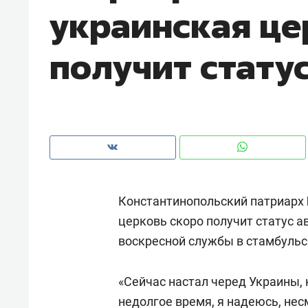
украинская це
с ЖК «Иволга» в Зеленодольске
получит стату
Константинопольский патриарх
церковь скоро получит статус а
воскресной службы в стамбуль
Рекомендуем
Рекоме
Падел, фитнес, танцы и даже
Психо
«Сейчас настал черед Украины, 
ниндзя-зал: как ТРЦ «Франт»
«Дире
стал Меккой для любителей
недолгое время, я надеюсь, не
когда 