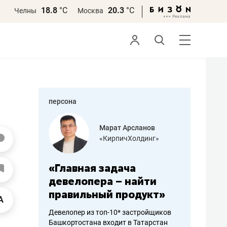
18.8
°С
20.3
°С
Челны
Москва
персона
азитов
Марат Арсланов
«КирпичХолдинг»
ных
«Главная задача
«Мама г
 может
девелопера – найти
помогае
мум
правильный продукт»
от болез
себя жи
Девелопер из топ-10* застройщиков
Башкортостана входит в Татарстан
арубежные
Наследница б