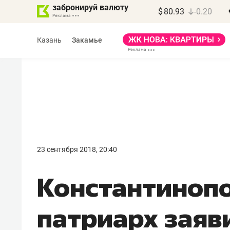
забронируй валюту
$
80.93
-0.20
Казань
Закамье
Марат Арсланов
«КирпичХолдинг»
23 сентября 2018, 20:40
«Главная задача
Константиноп
девелопера – найти
правильный продукт»
патриарх заяви
Девелопер из топ-10* застройщико
Башкортостана входит в Татарстан