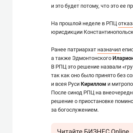
спорта
свою 
и это будет потому, что это ее п
стрес
На прошлой неделе в РПЦ
отказ
юрисдикции Константинопольск
Ранее патриархат
назначил
епис
а также Эдмонтонского
Иларио
В РПЦ это решение назвали «гр
так как оно было принято без 
и всея Руси
Кириллом
и митроп
После синод РПЦ на внеочеред
решение о приостановке помин
за богослужением.
Читайте БИЗНЕС Online