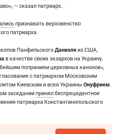
сверхнагрузку
для меня это челлендж
раво», — сказал патриарх.
сом»
ались
признавать верховенство
ого патриарха.
копов Панфильского
Даниэля
из США,
на
в качестве своих экзархов на Украину.
убейшим попранием церковных канонов»,
согласования с патриархом Московским
олитом Киевским и всея Украины
Онуфрием
.
ном заседании
принял
беспрецедентное
овения патриарха Константинопольского