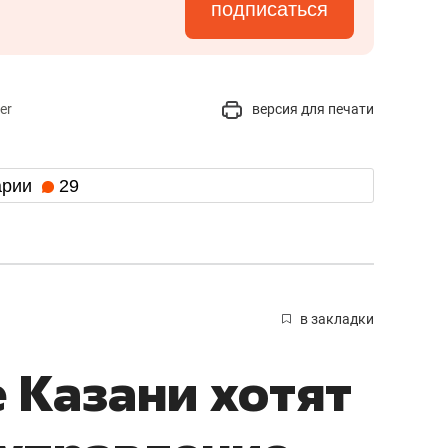
подписаться
er
версия для печати
арии
29
в закладки
 Казани хотят