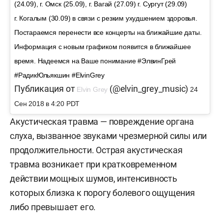
(24.09), г. Омск (25.09), г. Вагай (27.09) г. Сургут (29.09)
г. Когалым (30.09) в связи с резким ухудшением здоровья.
Постараемся перенести все концерты на ближайшие даты.
Информация с новым графиком появится в ближайшее
время. Надеемся на Ваше понимание #ЭлвинГрей
#РадикЮльякшин #ElvinGrey
Публикация от
(@elvin_grey_music)
Elvin Grey
24
Сен 2018 в 4:20 PDT
Акустическая травма — повреждение органа
слуха, вызванное звуками чрезмерной силы или
продолжительности. Острая акустическая
травма возникает при кратковременном
действии мощных шумов, интенсивность
которых близка к порогу болевого ощущения
либо превышает его.