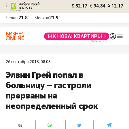
забронируй
$
82.17
€
94.84
¥
12.17
валюту
21.8°
21.9°
Челны
Москва
26 сентября 2018, 08:03
Элвин Грей попал в
больницу – гастроли
прерваны на
неопределенный срок