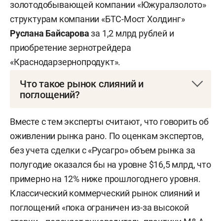
золотодобывающей компании «Южуралзолото»
структурам компании «БТС-Мост Холдинг»
Руслана Байсарова
за 1,2 млрд рублей и
приобретение зернотрейдера
«Краснодарзернопродукт».
Что такое рынок слияний и
поглощений?
M& A (от англ. mergers and acquisitions — слияния
Вместе с тем эксперты считают, что говорить об
и поглощения) — процесс объединения
оживлении рынка рано. По оценкам экспертов,
компаний для расширения бизнеса, выхода на
без учета сделки с «Русагро» объем рынка за
новые рынки или оптимизации расходов. На
полугодие оказался бы на уровне $16,5 млрд, что
российском рынке такие сделки проходят
примерно на 12% ниже прошлогоднего уровня.
между крупными и средними игроками при
Классический коммерческий рынок слияний и
участии консультантов, аудиторов и
поглощений «пока ограничен из-за высокой
государственных регуляторов.