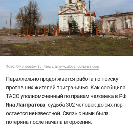
Фото: ©
Konopatov Yuri
/news.ru/
www.globallookpress.com
Параллельно продолжается работа по поиску
пропавших жителей приграничья. Как сообщила
ТАСС
уполномоченный по правам человека в РФ
Яна Лантратова
, судьба 302 человек до сих пор
остается неизвестной. Связь с ними была
потеряна после начала вторжения.