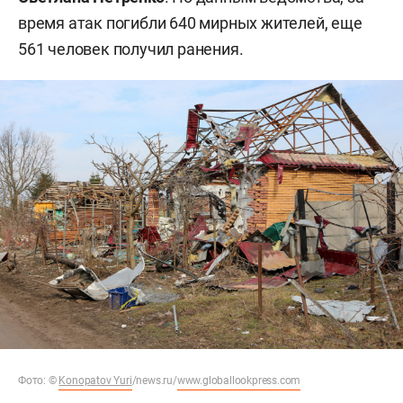
время атак погибли 640 мирных жителей, еще
561 человек получил ранения.
Фото:
©
Konopatov Yuri
/news.ru/
www.globallookpress.com