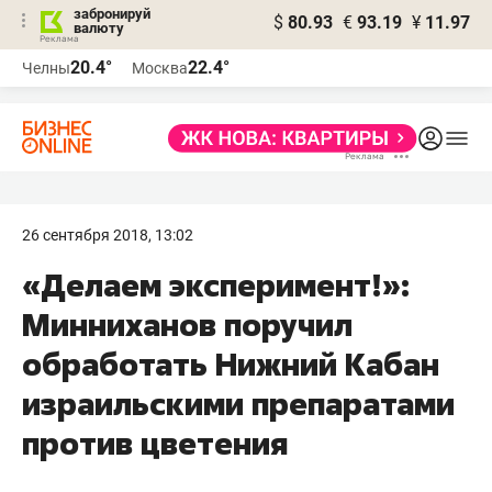
забронируй
$
80.93
€
93.19
¥
11.97
валюту
20.4°
22.4°
Челны
Москва
26 сентября 2018, 13:02
«Делаем эксперимент!»:
Минниханов поручил
обработать Нижний Кабан
израильскими препаратами
против цветения