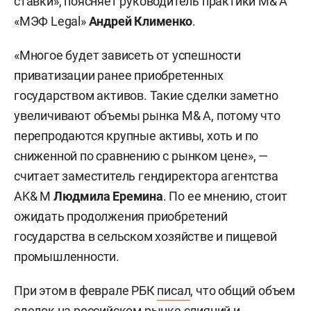
ставки», поясняет руководитель практики M& A
«МЭФ Legal»
Андрей Клименко
.
«Многое будет зависеть от успешности
приватизации ранее приобретенных
государством активов. Такие сделки заметно
увеличивают объемы рынка M& A, потому что
перепродаются крупные активы, хоть и по
сниженной по сравнению с рынком цене», —
считает заместитель гендиректора агентства
AK& M
Людмила Еремина
. По ее мнению, стоит
ожидать продолжения приобретений
государства в сельском хозяйстве и пищевой
промышленности.
При этом в феврале РБК
писал
, что общий объем
сделок на российском рынке слияний и