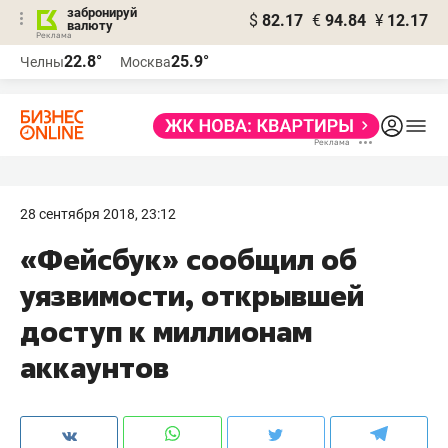
забронируй
$
82.17
€
94.84
¥
12.17
валюту
22.8°
25.9°
Челны
Москва
28 сентября 2018, 23:12
«Фейсбук» сообщил об
уязвимости, открывшей
доступ к миллионам
аккаунтов