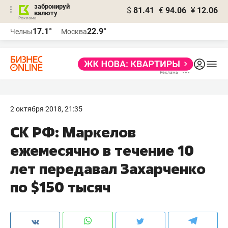
забронируй
$
81.41
€
94.06
¥
12.06
валюту
17.1°
22.9°
Челны
Москва
2 октября 2018, 21:35
СК РФ: Маркелов
ежемесячно в течение 10
лет передавал Захарченко
по $150 тысяч