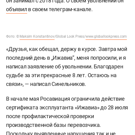
он занимал с 2018 года. О своем увольнении он
объявил
в своем телеграм-канале.
Фото: ©
Maksim Konstantinov
/Global Look Press/
www.globallookpress.com
«Друзья, как обещал, держу в курсе. Завтра мой
последний день в „Ижавиа“, меня попросили, и я
написал заявление об увольнении. Благодарен
судьбе за эти прекрасные 8 лет. Остаюсь на
связи», — написал Синельников.
В начале мая Росавиация ограничила действие
сертификата эксплуатанта «Ижавиа» до 28 июля
после профилактической проверки
производственной базы перевозчика.
Поскольку выявленные нарушения так и не