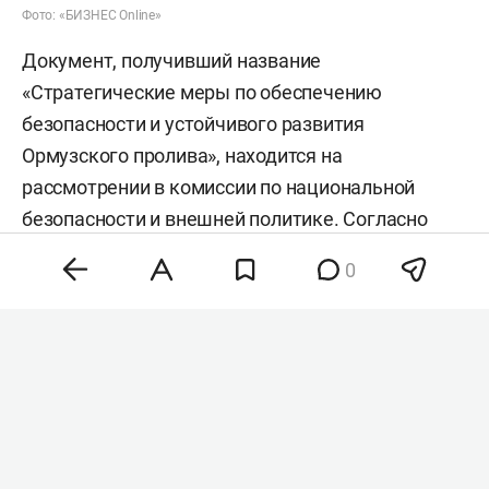
Фото: «БИЗНЕС Online»
Документ, получивший название
«Стратегические меры по обеспечению
безопасности и устойчивого развития
Ормузского пролива», находится на
рассмотрении в комиссии по национальной
безопасности и внешней политике. Согласно
тексту, запрет будет распространяться на
0
любые суда — как с военными, так и с
гражданскими грузами, — принадлежащие
Израилю, США или другим «враждебным»
странам.
Кроме того, в законопроекте предусмотрены
ограничения для государств и частных лиц,