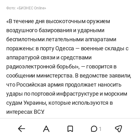
Фото: «БИЗНЕС Online»
«В течение дня высокоточным оружием
воздушного базирования и ударными
беспилотными летательными аппаратами
поражены: в порту Одесса — военные склады с
аппаратурой связи и средствами
радиоэлектронной борьбы», — говорится в
сообщении министерства. В ведомстве заявили,
что Российская армия продолжает наносить
удары по портовой инфраструктуре и морским
судам Украины, которые используются в
интересах ВСУ.
В порту Николаева российские военные также
1
поразили сухогруз, который, как утверждает