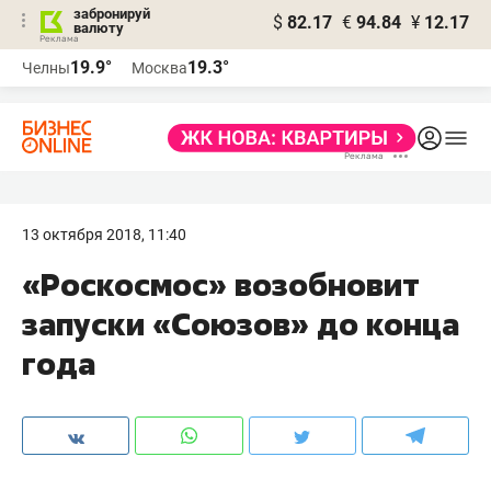
забронируй
$
82.17
€
94.84
¥
12.17
валюту
19.9°
19.3°
Челны
Москва
13 октября 2018, 11:40
«Роскосмос» возобновит
запуски «Союзов» до конца
года