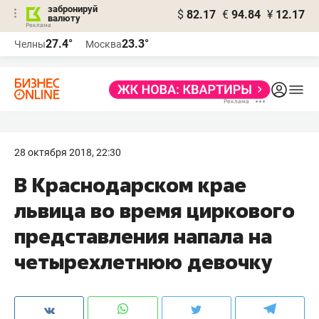
забронируй
$
82.17
€
94.84
¥
12.17
валюту
27.4°
23.3°
Челны
Москва
28 октября 2018, 22:30
В Краснодарском крае
львица во время циркового
представления напала на
четырехлетнюю девочку