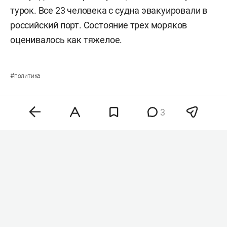
турок. Все 23 человека с судна эвакуировали в
российский порт. Состояние трех моряков
оценивалось как тяжелое.
#
политика
3
Комментарии
1
8 августа 2026, 09:12
Минобороны заявило
об ударе по производству
ракет «Фламинго» в Киеве