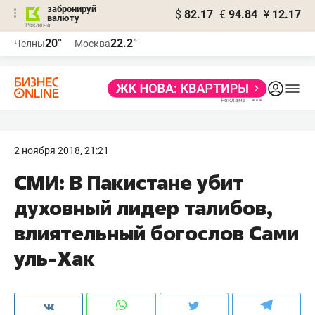
забронируй
$
82.17
€
94.84
¥
12.17
валюту
20°
22.2°
Челны
Москва
2 ноября 2018, 21:21
СМИ: В Пакистане убит
духовный лидер талибов,
влиятельный богослов Сами
уль-Хак