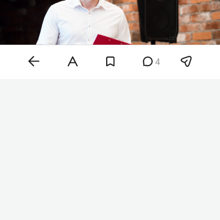
4
Вячеслав Барбасов
Фото: личная
страница
Вячеслава Барбасова во «ВКонтакте»
Барбасову и Хазалии вменяют ч. 4 ст. 159 УК РФ
— мошенничество, совершенное
организованной группой либо в особо крупном
размере. Наказание по этой статьей — до 10 лет
лишения свободы. Решение об аресте суд
принял 8 августа. Фабула уголовного дела пока