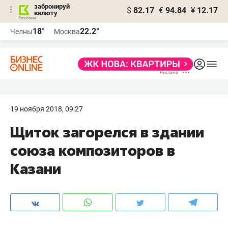
забронируй
$
82.17
€
94.84
¥
12.17
валюту
18°
22.2°
Челны
Москва
19 ноября 2018, 09:27
Щиток загорелся в здании
союза композиторов в
Казани