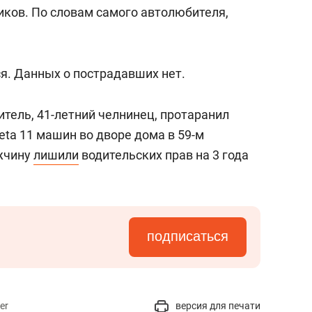
сверхнагрузку
для меня это челлендж
иков. По словам самого автолюбителя,
сом»
. Данных о пострадавших нет.
итель, 41-летний челнинец, протаранил
eta 11 машин во дворе дома в 59-м
ужчину
лишили
водительских прав на 3 года
подписаться
er
версия для печати