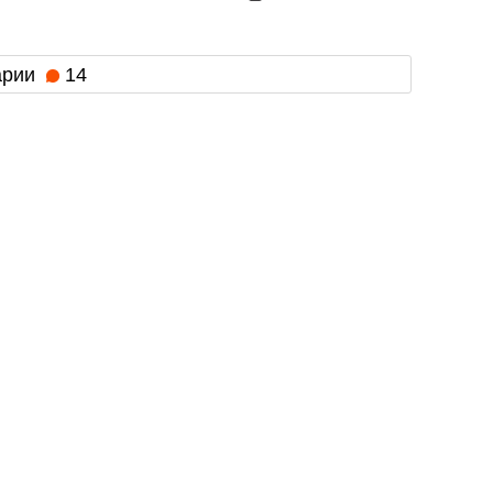
арии
14