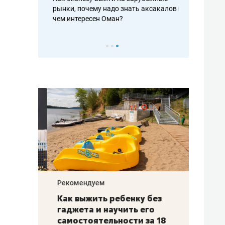
рафакте,
рынки, почему надо знать аксакалов и
о трехкратно
кредитов
чем интересен Оман?
клиентах и ч
Рекомендуем
Рекоме
лья
Как выжить ребенку без
Салих
есте
гаджета и научить его
«Если
а –
самостоятельности за 18
с мин