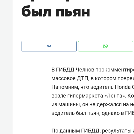
был пьян
рынки, почему надо знать аксакал
чем интересен Оман?
В ГИБДД Челнов прокомментиро
массовое ДТП, в котором повре
Напомним, что водитель Honda C
возле гипермаркета «Лента». К
из машины, он не держался на н
Рекомендуем
Рекоме
водитель был пьян, однако в Г
Оставить шум за волной: как
Психо
строят тишину в казанском
«Дире
По данным ГИБДД, результаты а
ЖК «Заря»
когда 