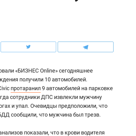
ов и
о трехкратном росте цен, дотошных
школьной формы о конт
клиентах и чудных запросах мастеров
налогах и развитии без 
вали «БИЗНЕС Online» сегодняшнее
ждения получили 10 автомобилей.
ivic
протаранил
9 автомобилей на парковке
огда сотрудники ДПС извлекли мужчину
огах и упал. Очевидцы предположили, что
ндуем
Рекомендуем
ИБДД сообщили, что мужчина был трезв.
терапевт «Фороса»:
Дизайнер-прораб Ната
кторский невроз» –
Наседкина: «Ремонт вм
нализов показали, что в крови водителя
человек не считает
с мебелью за 2 миллион