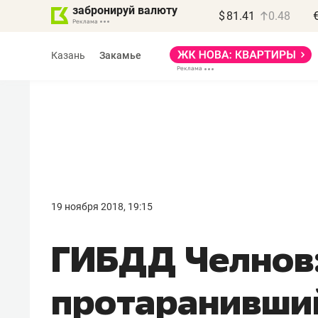
забронируй валюту
$
81.41
0.48
Казань
Закамье
Василь Мазитов
МАРТ
19 ноября 2018, 19:15
«Не зная местных
ГИБДД Челнов:
правил, бизнес может
потерять минимум
протаранивший
полгода»
Как бизнесу выйти на зарубежные