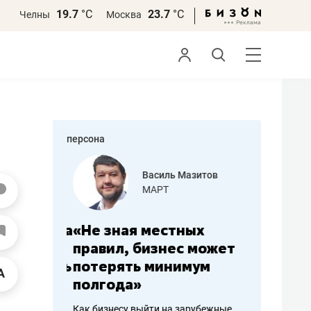
19.7
°С
23.7
°С
Челны
Москва
персона
еменова
Василь Мазитов
»
МАРТ
а: работа
«Не зная местных
«Мне лу
ечься
правил, бизнес может
не зара
вствовать
потерять минимум
чем пот
полгода»
репутац
пошиву
Как бизнесу выйти на зарубежные
Владелец от