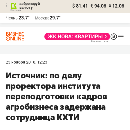
забронируй
$
81.41
€
94.06
¥
12.06
валюту
23.7°
29.7°
Челны
Москва
23 ноября 2018, 12:23
​Источник: по делу
проректора института
переподготовки кадров
агробизнеса задержана
сотрудница КХТИ