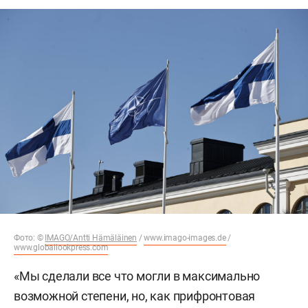
Фото: ©
IMAGO/Antti Hämäläinen
/
www.imago-images.de
/
www.globallookpress.com
«Мы сделали все что могли в максимально
возможной степени, но, как прифронтовая