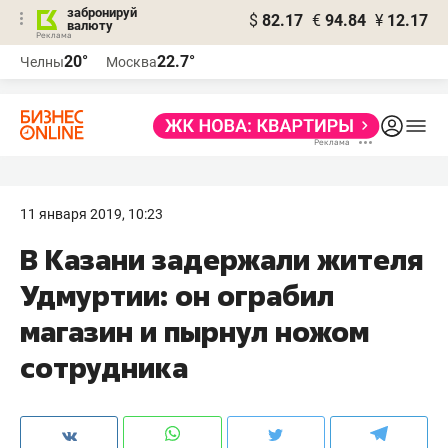
забронируй
$
82.17
€
94.84
¥
12.17
валюту
20°
22.7°
Челны
Москва
11 января 2019, 10:23
В Казани задержали жителя
Удмуртии: он ограбил
магазин и пырнул ножом
сотрудника