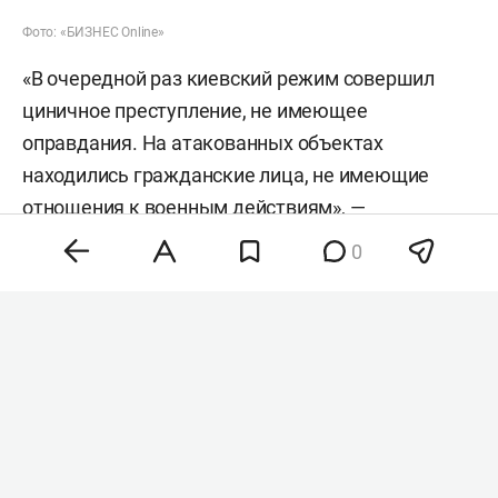
Фото: «БИЗНЕС Online»
«В очередной раз киевский режим совершил
циничное преступление, не имеющее
оправдания. На атакованных объектах
находились гражданские лица, не имеющие
отношения к военным действиям», —
подчеркнули в следкоме.
0
СКР возбудил уголовное дело о теракте (ст. 205
УК РФ). Сейчас следователи СКР собирают
доказательства на местах происшествий,
устанавливают тип и модель беспилотников и
выясняют все обстоятельства случившегося.
Сегодня утром Нижнекамск подвергся