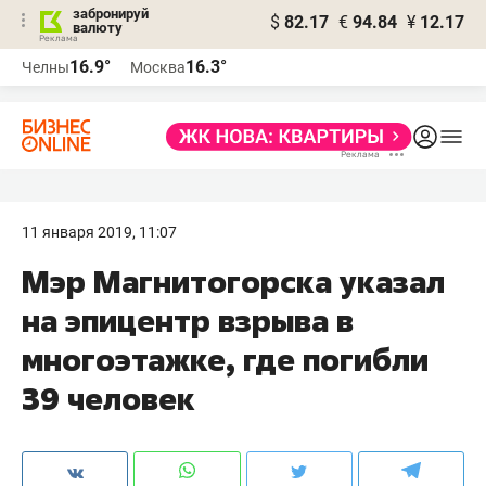
забронируй
$
82.17
€
94.84
¥
12.17
валюту
16.9°
16.3°
Челны
Москва
11 января 2019, 11:07
Мэр Магнитогорска указал
на эпицентр взрыва в
многоэтажке, где погибли
39 человек