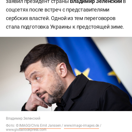
заявил президент страны
Владимир Зеленский
в
соцсетях после встреч с представителями
сербских властей. Одной из тем переговоров
стала подготовка Украины к предстоящей зиме.
Владимир Зеленский
Фото: ©
IMAGO/Chris Emil Janssen
/
www.imago-images.de
/
www.globallookpress.com