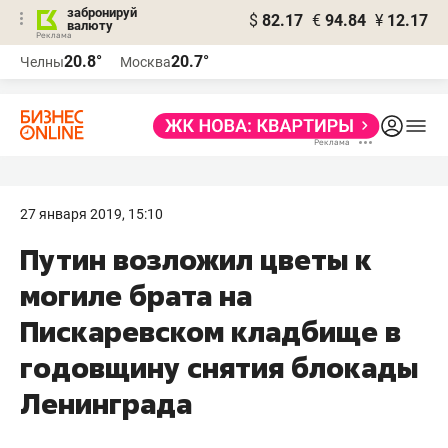
забронируй
$
82.17
€
94.84
¥
12.17
валюту
20.8°
20.7°
Челны
Москва
27 января 2019, 15:10
Путин возложил цветы к
могиле брата на
Пискаревском кладбище в
годовщину снятия блокады
Ленинграда