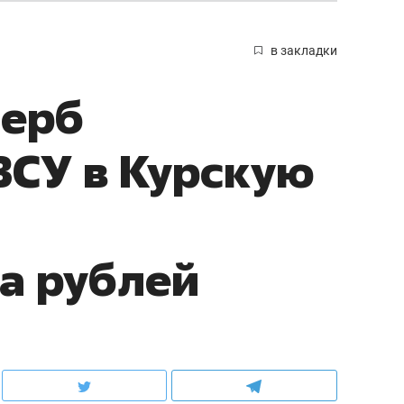
в закладки
щерб
ВСУ в Курскую
а рублей