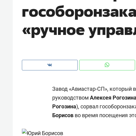
гособоронзака
рынки, почему надо знать аксакал
чем интересен Оман?
«ручное управ
Завод «Авиастар-СП», который 
руководством
Алексея Рогозин
Рогозина
), сорвал гособоронза
Рекомендуем
Рекоме
Борисов
во время посещения это
Падел, фитнес, танцы и даже
Психо
ниндзя-зал: как ТРЦ «Франт»
«Дире
стал Меккой для любителей
когда 