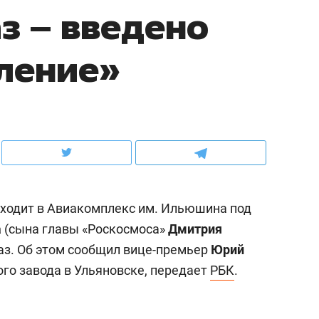
з – введено
ов и
кратном росте цен, дотошных клиентах
школьной формы о конт
и чудных запросах мастеров
налогах и развитии без 
ление»
входит в Авиакомплекс им. Ильюшина под
а
(сына главы «Роскосмоса»
Дмитрия
каз. Об этом сообщил вице-премьер
Юрий
ндуем
Рекомендуем
го завода в Ульяновске, передает
РБК
.
терапевт «Фороса»:
Дизайнер-прораб Ната
кторский невроз» –
Наседкина: «Ремонт вм
человек не считает
с мебелью за 2 миллион