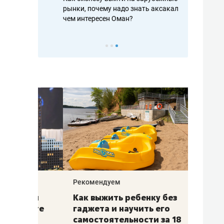
рафакте,
рынки, почему надо знать аксакалов и
кратном рост
кредитов
чем интересен Оман?
и чудных зап
Рекомендуем
Рекоме
лья
Как выжить ребенку без
Салих
есте
гаджета и научить его
«Если
а –
самостоятельности за 18
с мин