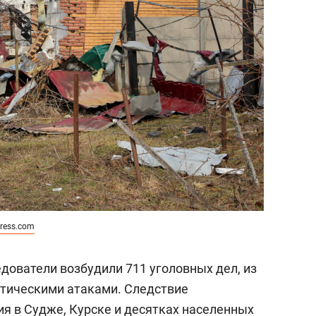
ress.com
едователи возбудили 711 уголовных дел, из
стическими атаками. Следствие
я в Судже, Курске и десятках населенных