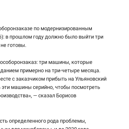
сверхнагрузку
для меня это челлендж
сом»
особоронзаказе по модернизированным
6): в прошлом году должно было выйти три
 не готовы.
гособоронзаказ: три машины, которые
зданием примерно на три-четыре месяца.
есте с заказчиком прибыть на Ульяновский
ь эти машины серийно, чтобы посмотреть
роизводства», — сказал Борисов
есть определенного рода проблемы,