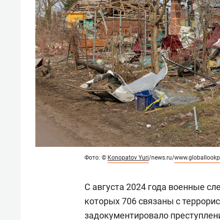
Фото:
©
Konopatov Yuri
/news.ru/
www.globallookp
С августа 2024 года военные сл
которых 706 связаны с террори
задокументировало преступлени