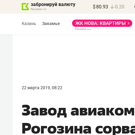
забронируй валюту
$
80.93
-0.20
Казань
Закамье
Василь Мазитов
МАРТ
22 марта 2019, 08:22
«Не зная местных
Завод авиаком
правил, бизнес может
потерять минимум
Рогозина сорв
полгода»
Как бизнесу выйти на зарубежные