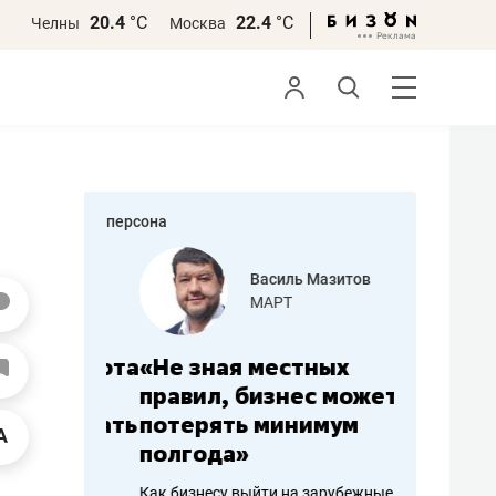
20.4
°С
22.4
°С
Челны
Москва
персона
еменова
Василь Мазитов
»
МАРТ
а: работа
«Не зная местных
«Мне лу
ечься
правил, бизнес может
не зара
вствовать
потерять минимум
чем пот
полгода»
репутац
пошиву
Как бизнесу выйти на зарубежные
Владелец отд