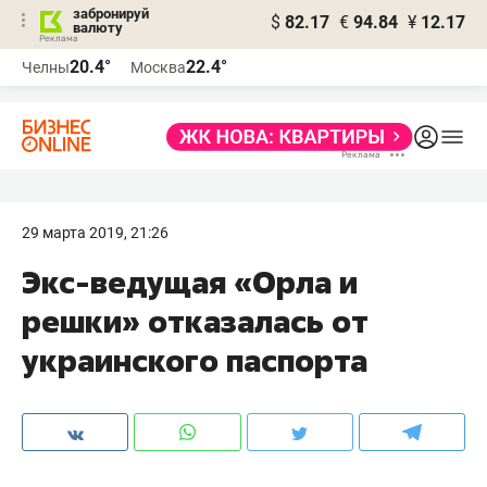
забронируй
$
82.17
€
94.84
¥
12.17
валюту
20.4°
22.4°
Челны
Москва
29 марта 2019, 21:26
Экс-ведущая «Орла и
решки» отказалась от
украинского паспорта