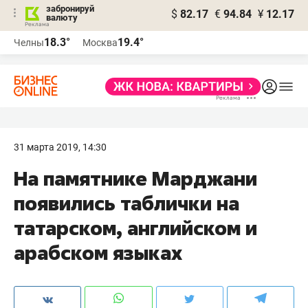
забронируй
$
82.17
€
94.84
¥
12.17
валюту
18.3°
19.4°
Челны
Москва
31 марта 2019, 14:30
На памятнике Марджани
появились таблички на
татарском, английском и
арабском языках