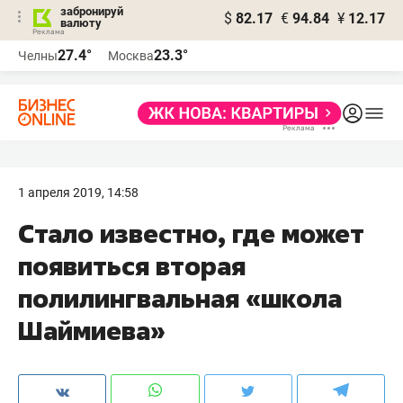
забронируй
$
82.17
€
94.84
¥
12.17
валюту
27.4°
23.3°
Челны
Москва
1 апреля 2019, 14:58
Стало известно, где может
появиться вторая
полилингвальная «школа
Шаймиева»