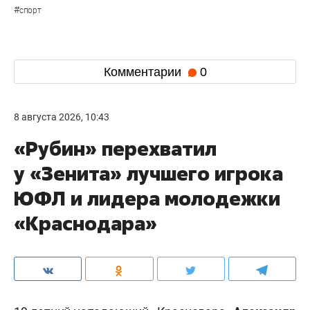
казанской фигуристке
Камиле Валиевой
, а
также
Александре Игнатовой
(до замужества —
Трусовой) и еще 9 фигуристам. 30 июня
международный союз конькобежцев допустил
российских спортсменов к соревнованиям
сезона 2026/27 в нейтральном статусе. В начале
августа его уже получили 18 российских
фигуристов.
#
спорт
Комментарии
0
8 августа 2026, 10:43