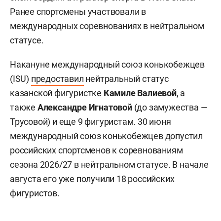
соревнованиях в Китае», — заявил президент
Skate Russia
Илья Вдовин
.
Также World Skate утвердила федерацию
скейтбординга и роллер-спорта России
единственной организацией, представляющей
РФ в международной федерации. По словам
Вдовина, решение завершает процесс
восстановления прав российского
скейтбординга и роллер-спорта в World Skate.
Ранее спортсмены участвовали в
международных соревнованиях в нейтральном
статусе.
Накануне международный союз конькобежцев
(ISU)
предоставил
нейтральный статус