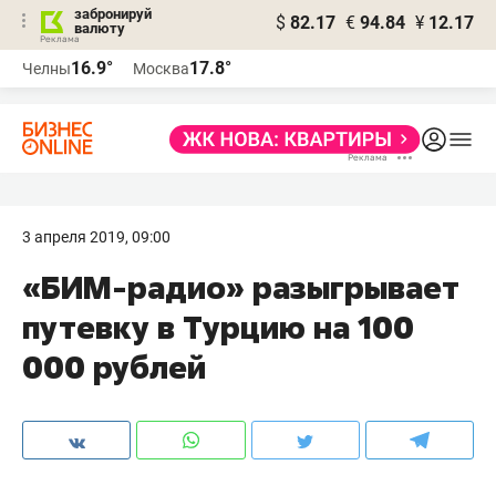
забронируй
$
82.17
€
94.84
¥
12.17
валюту
16.9°
17.8°
Челны
Москва
3 апреля 2019, 09:00
«БИМ-радио» разыгрывает
путевку в Турцию на 100
000 рублей