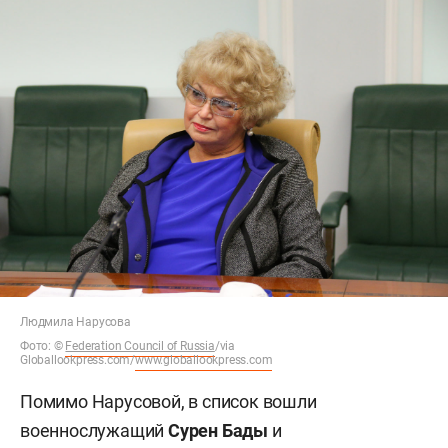
Людмила Нарусова
Фото:
©
Federation Council of Russia
/via
Globallookpress.com/
www.globallookpress.com
Помимо Нарусовой, в список вошли
военнослужащий
Сурен Бады
и