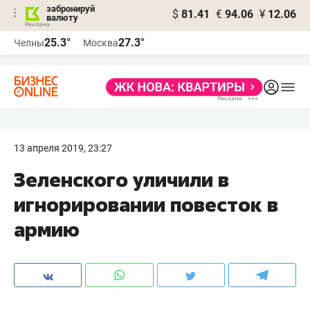
забронируй
$
81.41
€
94.06
¥
12.06
валюту
25.3°
27.3°
Челны
Москва
13 апреля 2019, 23:27
Зеленского уличили в
игнорировании повесток в
армию