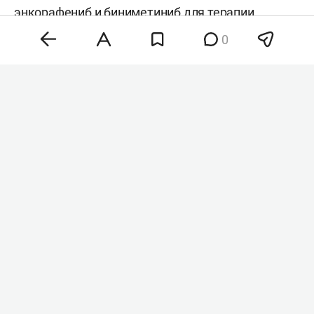
энкорафениб и биниметиниб для терапии
меланомы (Pierre Fabre), российский равидасвир
0
для лечения хронического гепатита С («Химрар
Фарма») и веренафусп альфа для терапии
синдрома Хантера («Генериум»). Последний
препарат также предложили включить в
программу 14 высокозатратных нозологий.
#
здравоохранение
Комментарии
0
7 августа 2026, 21:24