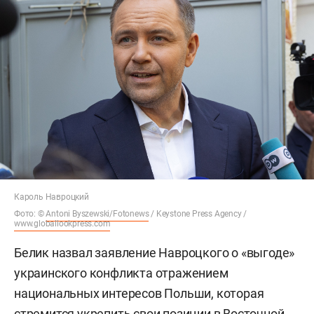
Кароль Навроцкий
Фото: ©
Antoni Byszewski/Fotonews
/ Keystone Press Agency /
www.globallookpress.com
Белик назвал заявление Навроцкого о «выгоде»
украинского конфликта отражением
национальных интересов Польши, которая
стремится укрепить свои позиции в Восточной