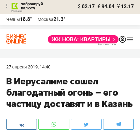
забронируй
$
82.17
€
94.84
¥
12.17
валюту
18.8°
21.3°
Челны
Москва
27 апреля 2019, 14:40
В Иерусалиме сошел
благодатный огонь – его
частицу доставят и в Казань