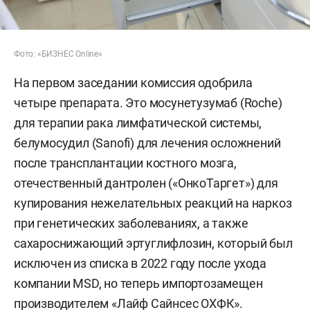
Фото: «БИЗНЕС Online»
На первом заседании комиссия одобрила
четыре препарата. Это мосунетузумаб (Roche)
для терапии рака лимфатической системы,
белумосудил (Sanofi) для лечения осложнений
после трансплантации костного мозга,
отечественный дантролен («ОнкоТаргет») для
купирования нежелательных реакций на наркоз
при генетических заболеваниях, а также
сахароснижающий эртуглифлозин, который был
исключен из списка в 2022 году после ухода
компании MSD, но теперь импортозамещен
производителем «Лайф Сайнсес ОХФК».