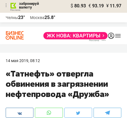
забронируй
$
80.93
€
93.19
¥
11.97
валюту
23°
25.8°
Челны
Москва
14 мая 2019, 08:12
«Татнефть» отвергла
обвинения в загрязнении
нефтепровода «Дружба»