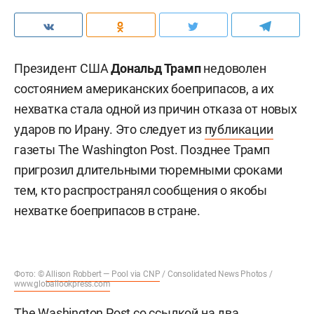
Президент США
Дональд Трамп
недоволен
состоянием американских боеприпасов, а их
нехватка стала одной из причин отказа от новых
ударов по Ирану. Это следует из
публикации
газеты The Washington Post. Позднее Трамп
пригрозил длительными тюремными сроками
тем, кто распространял сообщения о якобы
нехватке боеприпасов в стране.
Фото: ©
Allison Robbert — Pool via CNP
/ Consolidated News Photos /
www.globallookpress.com
The Washington Post со ссылкой на два