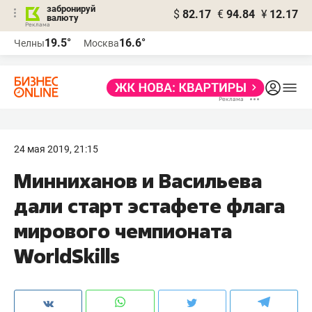
забронируй
$
82.17
€
94.84
¥
12.17
валюту
19.5°
16.6°
Челны
Москва
24 мая 2019, 21:15
Минниханов и Васильева
дали старт эстафете флага
мирового чемпионата
WorldSkills