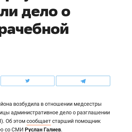
ли дело о
ов и
о трехкратном росте цен, дотошных
школьной формы о конт
клиентах и чудных запросах мастеров
налогах и развитии без 
врачебной
айона возбудила в отношении медсестры
ндуем
Рекомендуем
ницы административное дело о разглашении
терапевт «Фороса»:
Дизайнер-прораб Ната
П). Об этом
сообщает
старший помощник
кторский невроз» –
Наседкина: «Ремонт вм
человек не считает
с мебелью за 2 миллион
ию со СМИ
Руслан Галиев
.