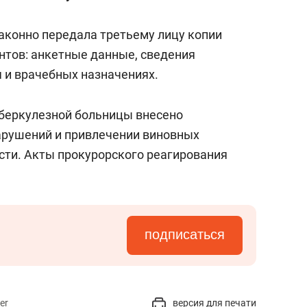
сверхнагрузку
для меня это челлендж
сом»
законно передала третьему лицу копии
тов: анкетные данные, сведения
 и врачебных назначениях.
уберкулезной больницы внесено
арушений и привлечении виновных
сти. Акты прокурорского реагирования
подписаться
er
версия для печати