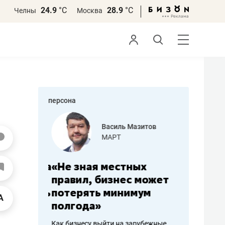
24.9
°С
28.9
°С
Челны
Москва
персона
еменова
Василь Мазитов
»
МАРТ
а: работа
«Не зная местных
«Мне лу
ечься
правил, бизнес может
не зара
вствовать
потерять минимум
чем пот
полгода»
репутац
пошиву
Как бизнесу выйти на зарубежные
Владелец от