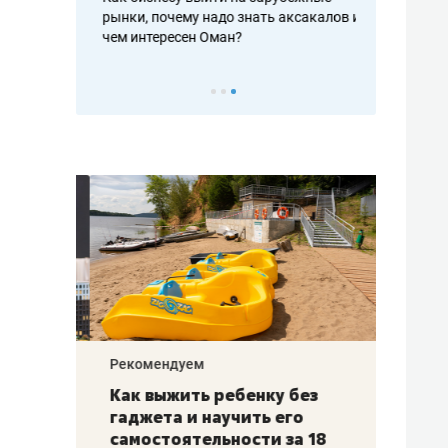
рафакте,
рынки, почему надо знать аксакалов и
о трехкратно
кредитов
чем интересен Оман?
клиентах и ч
Рекомендуем
Рекоме
лья
Как выжить ребенку без
Салих
есте
гаджета и научить его
«Если
а –
самостоятельности за 18
с мин