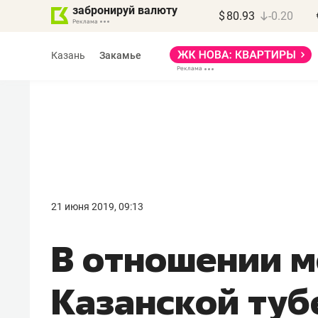
забронируй валюту
$
80.93
-0.20
Казань
Закамье
Василь Мазитов
МАРТ
21 июня 2019, 09:13
«Не зная местных
В отношении 
правил, бизнес может
потерять минимум
Казанской туб
полгода»
Как бизнесу выйти на зарубежные