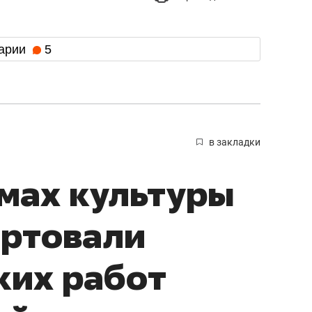
арии
5
в закладки
мах культуры
артовали
ких работ