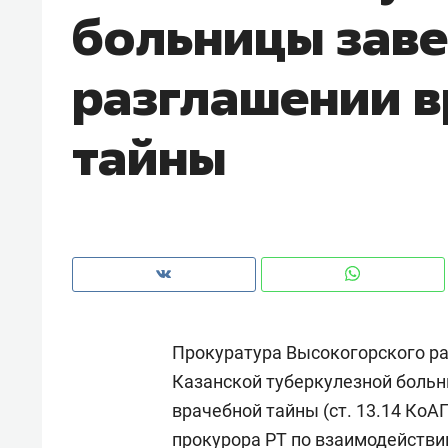
больницы заве
рынки, почему надо знать аксакал
чем интересен Оман?
разглашении 
тайны
Прокуратура Высокогорского р
Рекомендуем
Рекоме
Казанской туберкулезной боль
Падел, фитнес, танцы и даже
Психо
врачебной тайны (ст. 13.14 КоА
ниндзя-зал: как ТРЦ «Франт»
«Дире
стал Меккой для любителей
когда 
прокурора РТ по взаимодейств