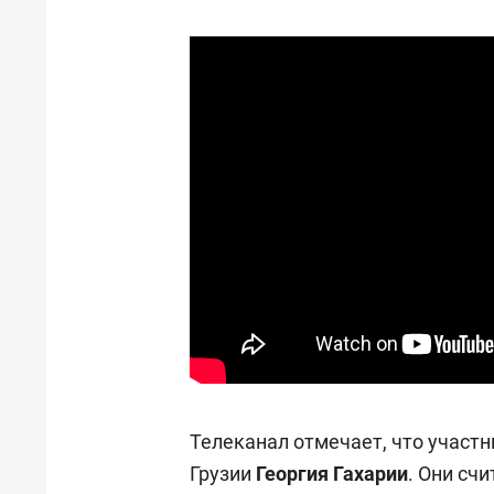
свою 
стрес
Телеканал отмечает, что участ
Грузии
Георгия Гахарии
. Они сч