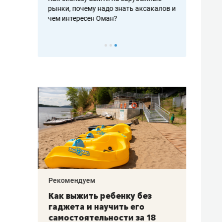
рафакте,
рынки, почему надо знать аксакалов и
о трехкратно
кредитов
чем интересен Оман?
клиентах и ч
Рекомендуем
Рекоме
лья
Как выжить ребенку без
Салих
есте
гаджета и научить его
«Если
а –
самостоятельности за 18
с мин