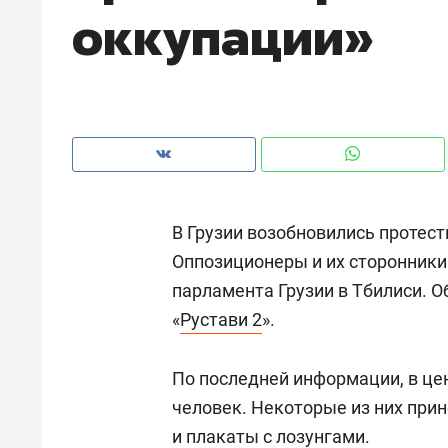
оккупации»​
рынки, почему надо знать аксакал
чем интересен Оман?
В Грузии возобновились протест
Оппозиционеры и их сторонники
парламента Грузии в Тбилиси. 
«
Рустави 2
».
Рекомендуем
Рекоме
По последней информации, в це
Оставить шум за волной: как
Психо
человек. Некоторые из них при
строят тишину в казанском
«Дире
и плакаты с лозунгами.
ЖК «Заря»
когда 