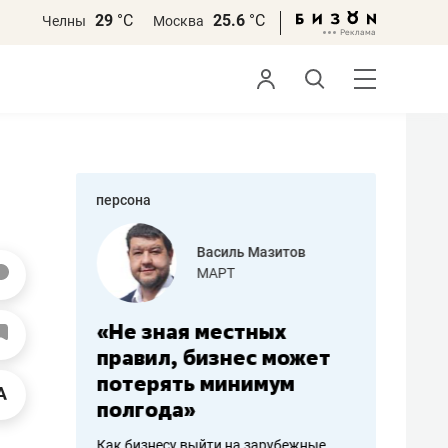
29
°С
25.6
°С
Челны
Москва
персона
еменова
Василь Мазитов
»
МАРТ
а: работа
«Не зная местных
«Мне лу
ечься
правил, бизнес может
не зара
вствовать
потерять минимум
чем пот
полгода»
репутац
пошиву
Как бизнесу выйти на зарубежные
Владелец от