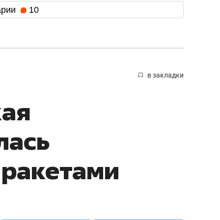
арии
10
в закладки
кая
лась
 ракетами