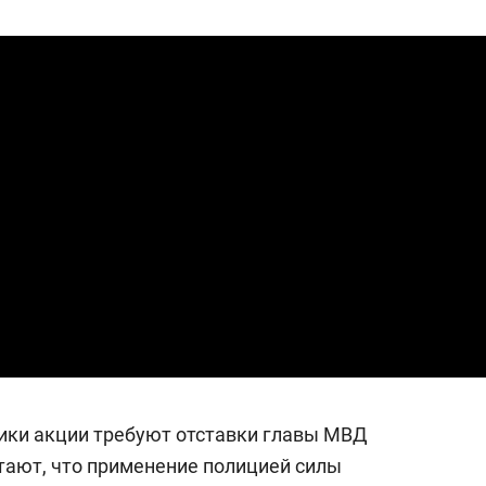
сверхнагрузку
для меня это челлендж
сом»
ники акции требуют отставки главы МВД
итают, что применение полицией силы