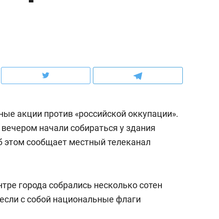
ов и
о трехкратном росте цен, дотошных
школьной формы о конт
клиентах и чудных запросах мастеров
налогах и развитии без 
ные акции против «российской оккупации».
 вечером начали собираться у здания
Об этом сообщает местный телеканал
ндуем
Рекомендуем
нтре города собрались несколько сотен
терапевт «Фороса»:
Дизайнер-прораб Ната
несли с собой национальные флаги
кторский невроз» –
Наседкина: «Ремонт вм
человек не считает
с мебелью за 2 миллион