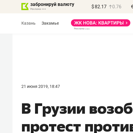
забронируй валюту
$
82.17
0.76
Казань
Закамье
Василь Мазитов
МАРТ
21 июня 2019, 18:47
«Не зная местных
В Грузии возо
правил, бизнес может
потерять минимум
протест против
полгода»
Как бизнесу выйти на зарубежные