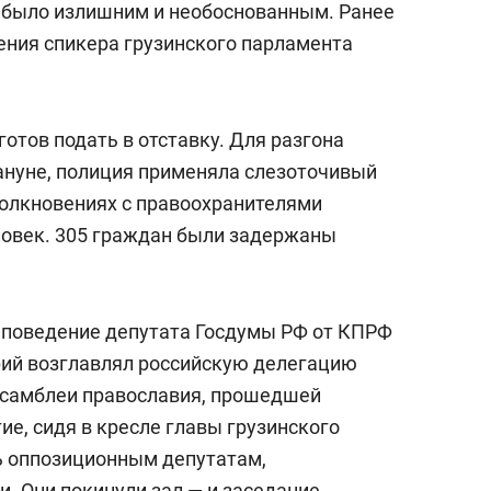
 было излишним и необоснованным. Ранее
ния спикера грузинского парламента
готов подать в отставку. Для разгона
ануне, полиция применяла слезоточивый
столкновениях с правоохранителями
ловек. 305 граждан были задержаны
 поведение депутата Госдумы РФ от КПРФ
рий возглавлял российскую делегацию
ссамблеи православия, прошедшей
ие, сидя в кресле главы грузинского
ь оппозиционным депутатам,
. Они покинули зал — и заседание