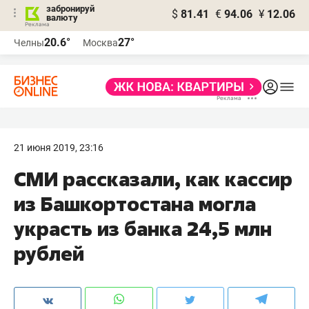
забронируй
$
81.41
€
94.06
¥
12.06
валюту
20.6°
27°
Челны
Москва
21 июня 2019, 23:16
​СМИ рассказали, как кассир
из Башкортостана могла
украсть из банка 24,5 млн
рублей