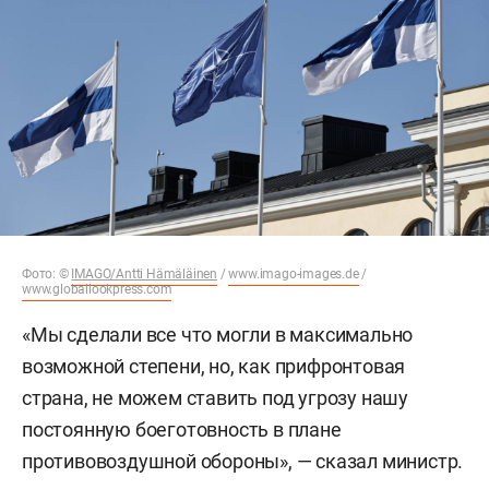
Фото: ©
IMAGO/Antti Hämäläinen
/
www.imago-images.de
/
www.globallookpress.com
«Мы сделали все что могли в максимально
возможной степени, но, как прифронтовая
страна, не можем ставить под угрозу нашу
постоянную боеготовность в плане
противовоздушной обороны», — сказал министр.