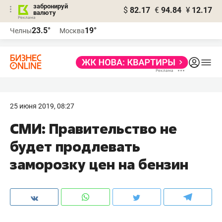
забронируй
$
82.17
€
94.84
¥
12.17
валюту
23.5°
19°
Челны
Москва
25 июня 2019, 08:27
СМИ: Правительство не
будет продлевать
заморозку цен на бензин