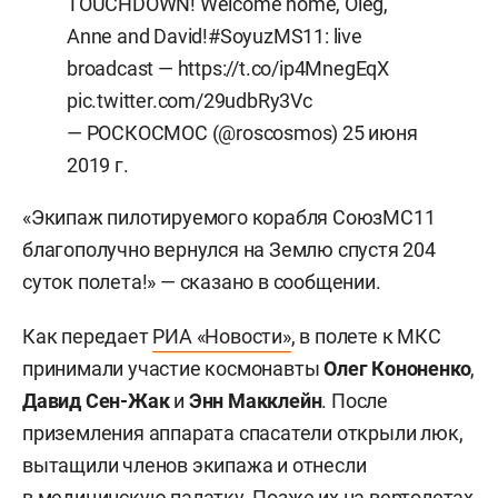
TOUCHDOWN! Welcome home, Oleg,
Anne and David!
#SoyuzMS11
: live
broadcast —
https://t.co/ip4MnegEqX
pic.twitter.com/29udbRy3Vc
— РОСКОСМОС (@roscosmos)
25 июня
2019 г.
«Экипаж пилотируемого корабля СоюзМС11
благополучно вернулся на Землю спустя 204
суток полета!» — сказано в сообщении.
Как передает
РИА «Новости»
, в полете к МКС
принимали участие космонавты
Олег Кононенко
,
Давид Сен-Жак
и
Энн Макклейн
. После
приземления аппарата спасатели открыли люк,
вытащили членов экипажа и отнесли
в медицинскую палатку. Позже их на вертолетах