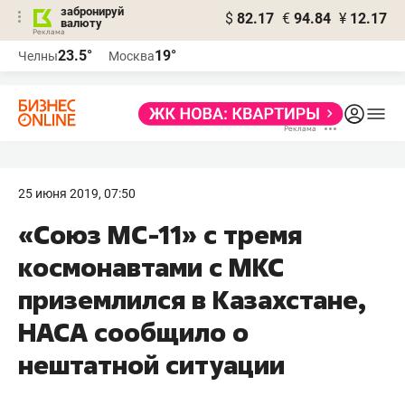
забронируй
$
82.17
€
94.84
¥
12.17
валюту
23.5°
19°
Челны
Москва
25 июня 2019, 07:50
«Союз МС-11» с тремя
космонавтами с МКС
приземлился в Казахстане,
НАСА сообщило о
нештатной ситуации