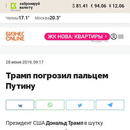
забронируй
$
81.41
€
94.06
¥
12.06
валюту
17.1°
20.3°
Челны
Москва
28 июня 2019, 09:17
​Трамп погрозил пальцем
Путину
Президент США
Дональд Трамп
в шутку