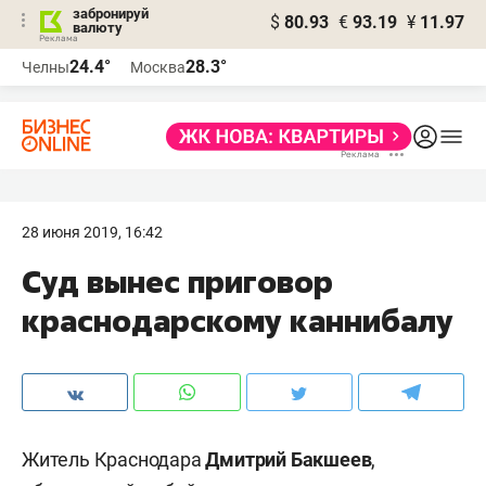
забронируй
$
80.93
€
93.19
¥
11.97
валюту
24.4°
28.3°
Челны
Москва
28 июня 2019, 16:42
Суд вынес приговор
краснодарскому каннибалу
Житель Краснодара
Дмитрий Бакшеев
,