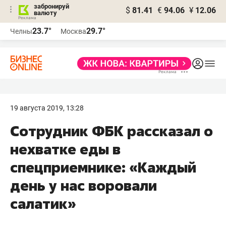
забронируй
$
81.41
€
94.06
¥
12.06
валюту
23.7°
29.7°
Челны
Москва
19 августа 2019, 13:28
Сотрудник ФБК рассказал о
нехватке еды в
спецприемнике: «Каждый
день у нас воровали
салатик»