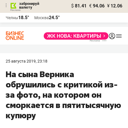
забронируй
$
81.41
€
94.06
¥
12.06
валюту
18.5°
24.5°
Челны
Москва
25 августа 2019, 23:18
На сына Верника
обрушились с критикой из-
за фото, на котором он
сморкается в пятитысячную
купюру