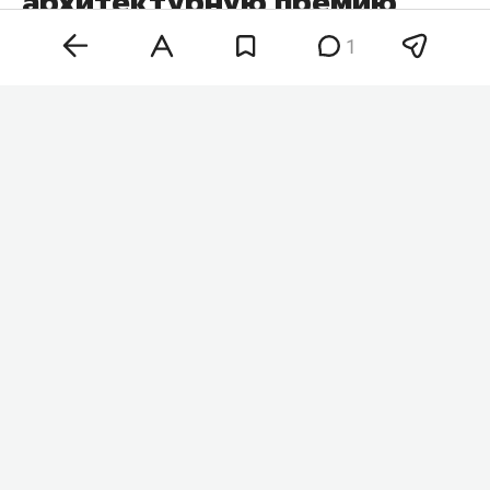
архитектурную премию
1
Архитектурная концепция нового здания театра
имени Галиаскара Камала в Казани,
разработанная бюро Wowhaus совместно с
японским архитектором
Кэнго Кумой
, стала
лауреатом
International Architecture Awards
.
Награду присуждают Чикагский музей
архитектуры и дизайна «Атенеум» и Европейский
центр архитектуры, искусства, дизайна и
городских исследований.