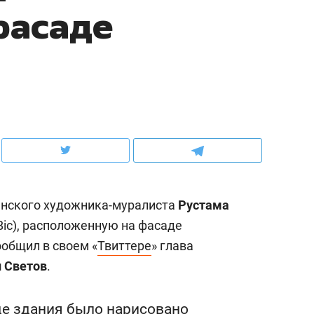
фасаде
ов и
о трехкратном росте цен, дотошных
школьной формы о конт
клиентах и чудных запросах мастеров
налогах и развитии без 
анского художника-муралиста
Рустама
Bic), расположенную на фасаде
ообщил в своем «
Твиттере
» глава
ндуем
Рекомендуем
 Светов
.
терапевт «Фороса»:
Дизайнер-прораб Ната
кторский невроз» –
Наседкина: «Ремонт вм
человек не считает
с мебелью за 2 миллион
де здания было нарисовано