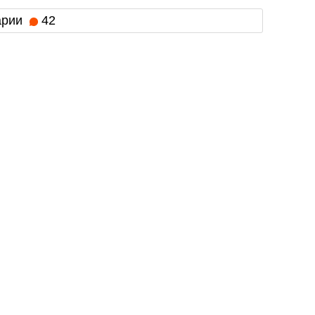
арии
42