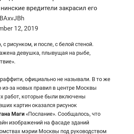
сверхнагрузку
для меня это челлендж
нинские вредители закрасил его
сом»
9IBAxvJBh
mber 12, 2019
 с рисунком, и после, с белой стеной.
ражена девушка, плывущая на рыбе,
твие».
граффити, официально не называли. В то же
то из-за новых правил в центре Москвы
ых работ, которые были включены
увших картин оказался рисунок
тана Маги
«Послание». Сообщалось, что
зайн изображений на фасаде зданий
домствах мэрии Москвы под руководством