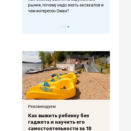
рафакте,
рынки, почему надо знать аксакалов и
о трехкратно
кредитов
чем интересен Оман?
клиентах и ч
Рекомендуем
Рекоме
лья
Как выжить ребенку без
Салих
есте
гаджета и научить его
«Если
а –
самостоятельности за 18
с мин