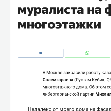
муралиста на 
рынки, почему надо знать аксакал
чем интересен Оман?
многоэтажки
В Москве закрасили работу каз
Салемгараева
(Рустам Кубик, Q
многоэтажного дома. Об этом с
Рекомендуем
Рекоме
либертарианской партии
Михаил
Оставить шум за волной: как
Психо
строят тишину в казанском
«Дире
ЖК «Заря»
когда 
Недалёко от моего дома на фаса