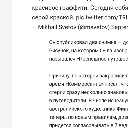
свою 
красивое граффити. Сегодня собя
стрес
серой краской.
pic.twitter.com/T
— Mikhail Svetov (@msvetov)
Septe
Он опубликовал два снимка — до,
Рисунок, на котором была изоб
назывался «Неспешное путешес
Причину, по которой закрасили 
время «
Коммерсантъ
» писал, ч
стерли сразу несколько знаков
в путеводители. В числе исчезн
австралийского художника
Фин
теперь, по новым правилам, ди
придется согласовывать в 7 ве