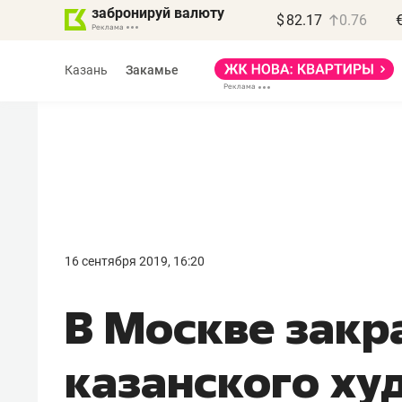
забронируй валюту
$
82.17
0.76
Казань
Закамье
Василь Мазитов
МАРТ
16 сентября 2019, 16:20
«Не зная местных
В Москве закр
правил, бизнес может
потерять минимум
казанского ху
полгода»
Как бизнесу выйти на зарубежные