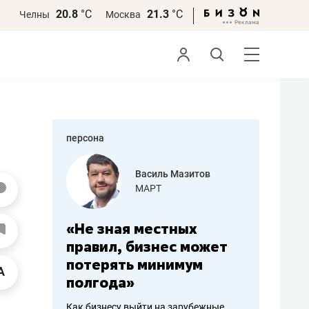
20.8
°С
21.3
°С
Челны
Москва
персона
еменова
Василь Мазитов
»
МАРТ
а: работа
«Не зная местных
«Мне лу
ечься
правил, бизнес может
не зара
вствовать
потерять минимум
чем пот
полгода»
репутац
пошиву
Как бизнесу выйти на зарубежные
Владелец от