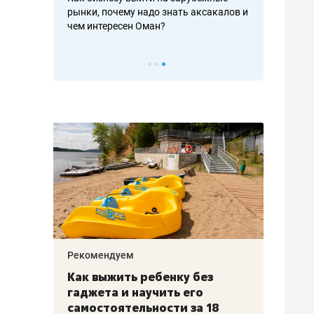
рафакте,
рынки, почему надо знать аксакалов и
о трехкратно
кредитов
чем интересен Оман?
клиентах и ч
Рекомендуем
Рекоме
лья
Как выжить ребенку без
Салих
есте
гаджета и научить его
«Если
а –
самостоятельности за 18
с мин