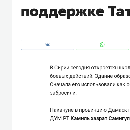
поддержке Та
рынки, почему надо знать аксакал
чем интересен Оман?
В Сирии сегодня откроется школ
боевых действий. Здание образ
Сначала его использовали как 
забросили.
Рекомендуем
Рекоме
Накануне в провинцию Дамаск 
Оставить шум за волной: как
Психо
ДУМ РТ
Камиль хазрат Самигул
строят тишину в казанском
«Дире
ЖК «Заря»
когда 