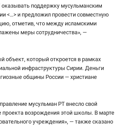
сверхнагрузку
для меня это челлендж
Т оказывать поддержку мусульманским
сом»
ии <…> и предложил провести совместную
цию, отметив, что между исламскими
лажены меры сотрудничества», —
й объект, который откроется в рамках
иальной инфраструктуры Сирии. Деньги
игиозные общины России — христиане
управление мусульман РТ внесло свой
 проекта возрождения этой школы. В марте
овательного учреждения», — также сказано