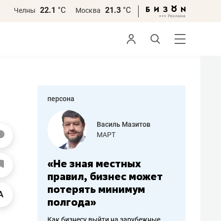
22.1
°С
21.3
°С
Челны
Москва
персона
еменова
Василь Мазитов
»
МАРТ
а: работа
«Не зная местных
«Мне лу
ечься
правил, бизнес может
не зара
вствовать
потерять минимум
чем пот
полгода»
репутац
пошиву
Как бизнесу выйти на зарубежные
Владелец от