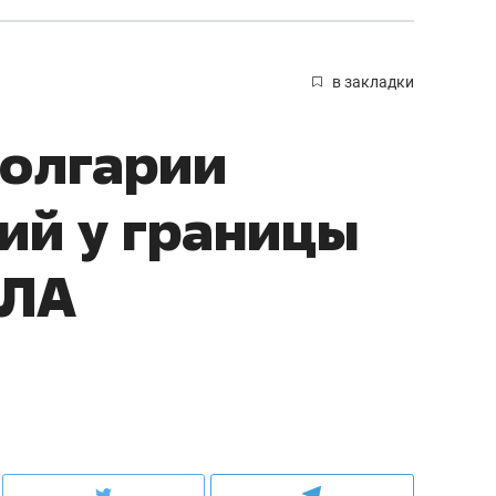
в закладки
олгарии
ий у границы
ПЛА