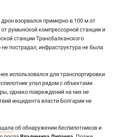
дрон взорвался примерно в 100 м от
м от румынской компрессорной станции и
рской станции Трансбалканского
о не пострадал, инфраструктура не была
нее использовался для транспортировки
еспилотник упал рядом с объектами
ры, однако повреждений на них не
твий инцидента власти Болгарии не
бщала
об обнаружении беспилотников и
го посла
Владимира Липаева
. Позже