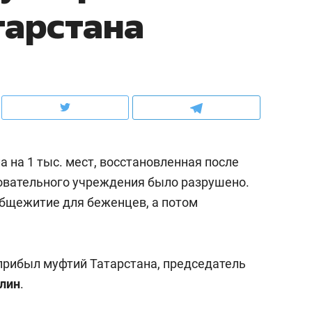
тарстана
ов и
о трехкратном росте цен, дотошных
школьной формы о конт
клиентах и чудных запросах мастеров
налогах и развитии без 
а на 1 тыс. мест, восстановленная после
овательного учреждения было разрушено.
общежитие для беженцев, а потом
ндуем
Рекомендуем
прибыл муфтий Татарстана, председатель
терапевт «Фороса»:
Дизайнер-прораб Ната
лин
.
кторский невроз» –
Наседкина: «Ремонт вм
человек не считает
с мебелью за 2 миллион