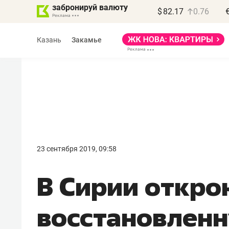
забронируй валюту
$
82.17
0.76
Казань
Закамье
Василь Мазитов
МАРТ
23 сентября 2019, 09:58
«Не зная местных
​В Сирии откр
правил, бизнес может
потерять минимум
восстановленн
полгода»
Как бизнесу выйти на зарубежные