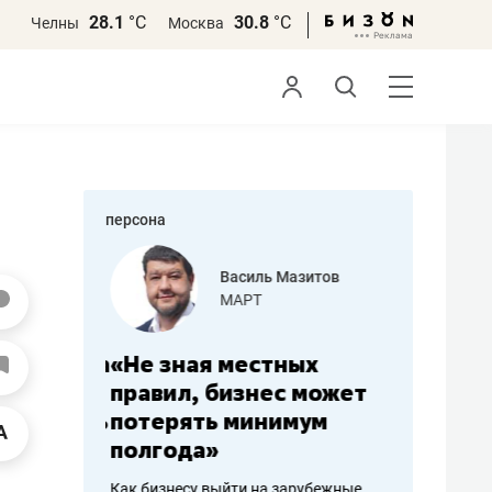
28.1
°С
30.8
°С
Челны
Москва
персона
еменова
Василь Мазитов
»
МАРТ
а: работа
«Не зная местных
«Мне лу
ечься
правил, бизнес может
не зара
вствовать
потерять минимум
чем пот
полгода»
репутац
пошиву
Как бизнесу выйти на зарубежные
Владелец от