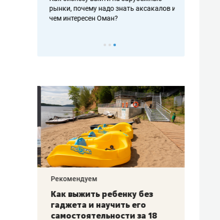
рафакте,
рынки, почему надо знать аксакалов и
о трехкратно
кредитов
чем интересен Оман?
клиентах и ч
Рекомендуем
Рекоме
лья
Как выжить ребенку без
Салих
есте
гаджета и научить его
«Если
а –
самостоятельности за 18
с мин