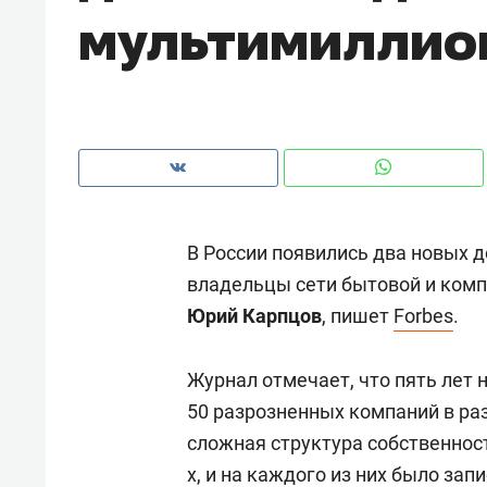
мультимиллио
рынки, почему надо знать аксакал
чем интересен Оман?
В России появились два новых 
владельцы сети бытовой и ком
Юрий Карпцов
, пишет
Forbes
.
Журнал отмечает, что пять лет 
Рекомендуем
Рекоме
50 разрозненных компаний в раз
Оставить шум за волной: как
Психо
сложная структура собственност
строят тишину в казанском
«Дире
х, и на каждого из них было за
ЖК «Заря»
когда 