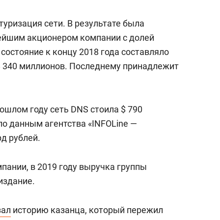
сверхнагрузку
для меня это челлендж
сом»
уризация сети. В результате была
ейшим акционером компании с долей
 состояние к концу 2018 года составляло
 $ 340 миллионов. Последнему принадлежит
рошлом году сеть DNS стоила $ 790
по данным агентства «INFOLine —
рд рублей.
пании, в 2019 году выручка группы
издание.
зал
историю казанца, который пережил