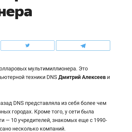
нера
ов и
о трехкратном росте цен, дотошных
школьной формы о конт
клиентах и чудных запросах мастеров
налогах и развитии без 
долларовых мультимиллионера. Это
пьютерной техники DNS
Дмитрий Алексеев
и
назад DNS представляла из себя более чем
ндуем
Рекомендуем
ных городах. Кроме того, у сети была
терапевт «Фороса»:
Дизайнер-прораб Ната
и — 10 учредителей, знакомых еще с 1990-
кторский невроз» –
Наседкина: «Ремонт вм
писано несколько компаний.
человек не считает
с мебелью за 2 миллион