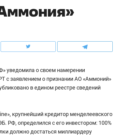
«Аммония»
ов и
о трехкратном росте цен, дотошных
школьной формы о конт
клиентах и чудных запросах мастеров
налогах и развитии без 
Ф» уведомила о своем намерении
РТ с заявлением о признании АО «Аммоний»
убликовано в едином реестре сведений
ндуем
Рекомендуем
ine», крупнейший кредитор менделеевского
терапевт «Фороса»:
Дизайнер-прораб Ната
Б. РФ, определился с его инвестором: 100%
кторский невроз» –
Наседкина: «Ремонт вм
елки должно достаться миллиардеру
человек не считает
с мебелью за 2 миллион