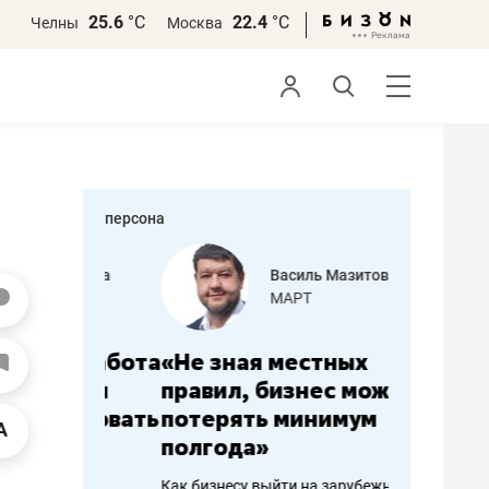
25.6
°С
22.4
°С
Челны
Москва
персона
еменова
Василь Мазитов
»
МАРТ
а: работа
«Не зная местных
«Мне лу
ечься
правил, бизнес может
не зара
вствовать
потерять минимум
чем пот
полгода»
репутац
пошиву
Как бизнесу выйти на зарубежные
Владелец от