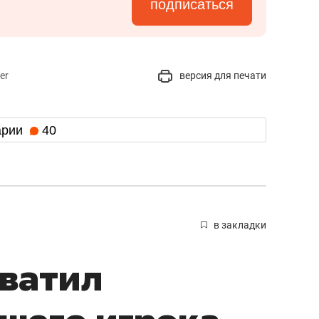
подписаться
er
версия для печати
арии
40
в закладки
ватил