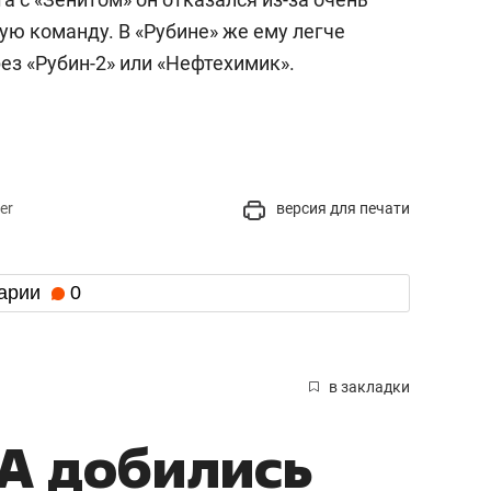
ую команду. В «Рубине» же ему легче
ез «Рубин-2» или «Нефтехимик».
er
версия для печати
арии
0
в закладки
А добились