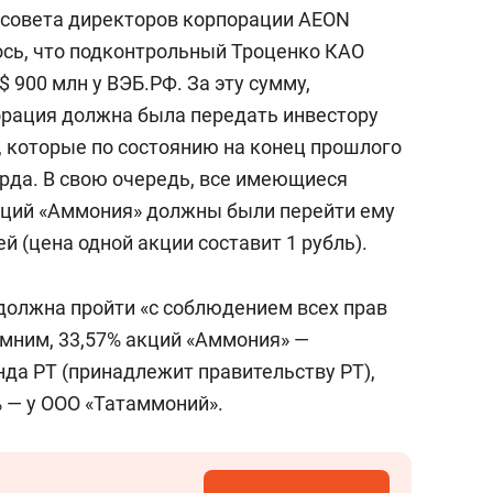
сверхнагрузку
для меня это челлендж
ю совета директоров корпорации AEON
сом»
ось, что подконтрольный Троценко КАО
$ 900 млн у ВЭБ.РФ. За эту сумму,
орация должна была передать инвестору
, которые по состоянию на конец прошлого
арда. В свою очередь, все имеющиеся
акций «Аммония» должны были перейти ему
й (цена одной акции составит 1 рубль).
 должна пройти «с соблюдением всех прав
мним, 33,57% акций «Аммония» —
нда РТ (принадлежит правительству РТ),
% — у ООО «Татаммоний».