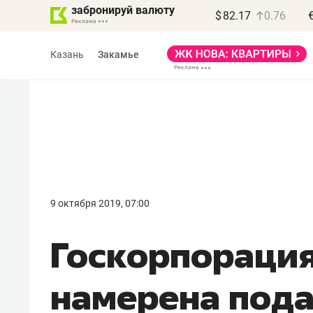
забронируй валюту
$
82.17
0.76
Казань
Закамье
Василь Мазитов
МАРТ
9 октября 2019, 07:00
«Не зная местных
Госкорпораци
правил, бизнес может
потерять минимум
намерена пода
полгода»
Как бизнесу выйти на зарубежные