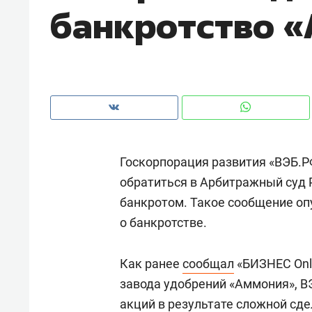
банкротство 
рынки, почему надо знать аксакал
чем интересен Оман?
Госкорпорация развития «ВЭБ.Р
обратиться в Арбитражный суд 
банкротом. Такое сообщение оп
о банкротстве.
Рекомендуем
Рекоме
Как ранее
сообщал
«БИЗНЕС Onl
Оставить шум за волной: как
Психо
завода удобрений «Аммония», ВЭ
строят тишину в казанском
«Дире
акций в результате сложной сд
ЖК «Заря»
когда 