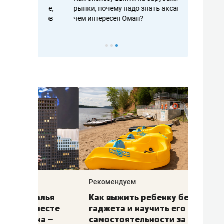
рафакте,
рынки, почему надо знать аксакалов и
о трехкратно
кредитов
чем интересен Оман?
клиентах и ч
Рекомендуем
Рекоме
лья
Как выжить ребенку без
Салих
есте
гаджета и научить его
«Если
а –
самостоятельности за 18
с мин