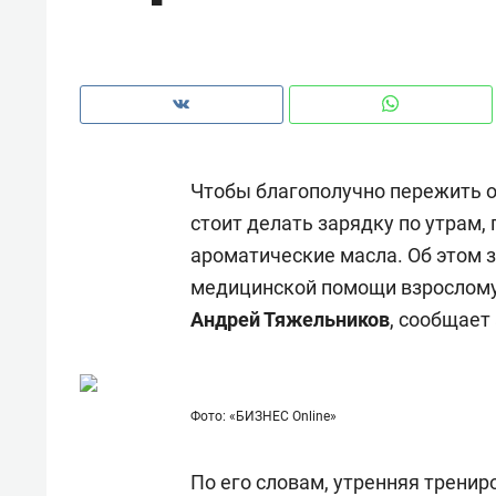
рынки, почему надо знать аксакал
чем интересен Оман?
Чтобы благополучно пережить о
стоит делать зарядку по утрам,
ароматические масла. Об этом 
медицинской помощи взрослому
Андрей Тяжельников
, сообщает
Рекомендуем
Рекоме
Фото: «БИЗНЕС Online»
Падел, фитнес, танцы и даже
Психо
ниндзя-зал: как ТРЦ «Франт»
«Дире
По его словам, утренняя трени
стал Меккой для любителей
когда 