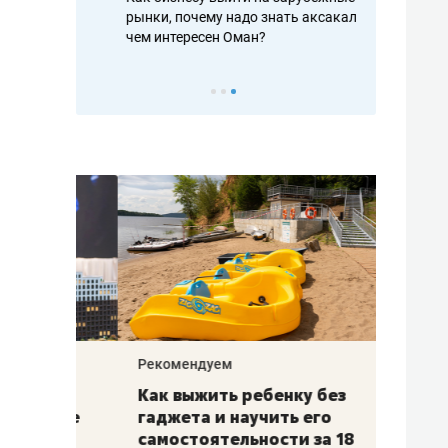
рафакте,
рынки, почему надо знать аксакалов и
о трехкратно
кредитов
чем интересен Оман?
клиентах и ч
Рекомендуем
Рекоме
лья
Как выжить ребенку без
Салих
есте
гаджета и научить его
«Если
а –
самостоятельности за 18
с мин