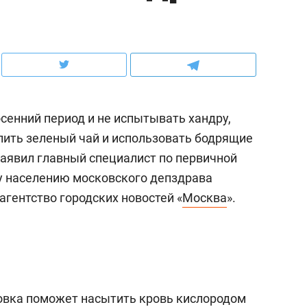
ов и
о трехкратном росте цен, дотошных
школьной формы о конт
клиентах и чудных запросах мастеров
налогах и развитии без 
сенний период и не испытывать хандру,
 пить зеленый чай и использовать бодрящие
заявил главный специалист по первичной
 населению московского депздрава
 агентство городских новостей «
Москва
».
ндуем
Рекомендуем
терапевт «Фороса»:
Дизайнер-прораб Ната
кторский невроз» –
Наседкина: «Ремонт вм
ровка поможет насытить кровь кислородом
человек не считает
с мебелью за 2 миллион