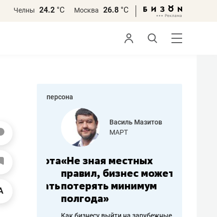
24.2
°С
26.8
°С
Челны
Москва
персона
еменова
Василь Мазитов
»
МАРТ
а: работа
«Не зная местных
«Мне лу
ечься
правил, бизнес может
не зара
вствовать
потерять минимум
чем пот
полгода»
репутац
пошиву
Как бизнесу выйти на зарубежные
Владелец от