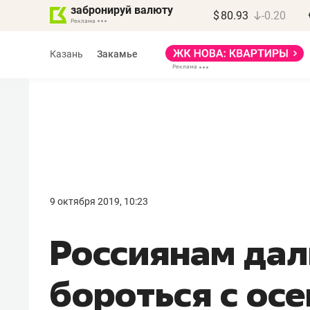
забронируй валюту
$
80.93
-0.20
Казань
Закамье
Василь Мазитов
МАРТ
9 октября 2019, 10:23
«Не зная местных
Россиянам дал
правил, бизнес может
потерять минимум
бороться с ос
полгода»
Как бизнесу выйти на зарубежные