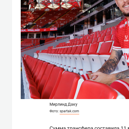
Мирлинд Даку
Фото:
spartak.com
Сумма трансфера составила 11 