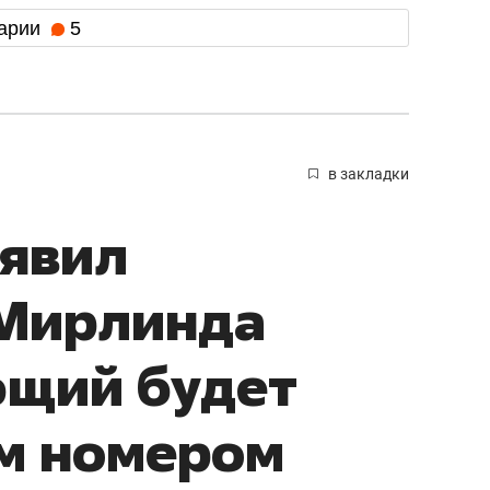
арии
5
в закладки
ъявил
 Мирлинда
ющий будет
-м номером