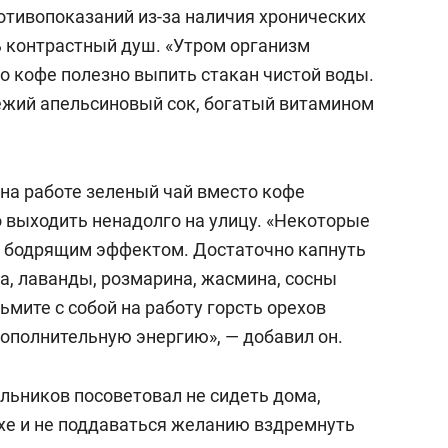
сверхнагрузку
для меня это челлендж
ротивопоказаний из-за наличия хронических
сом»
 контрастный душ. «Утром организм
о кофе полезно выпить стакан чистой воды.
ежий апельсиновый сок, богатый витамином
 на работе зеленый чай вместо кофе
 выходить ненадолго на улицу. «Некоторые
 бодрящим эффектом. Достаточно капнуть
а, лаванды, розмарина, жасмина, сосны
ьмите с собой на работу горсть орехов
дополнительную энергию», — добавил он.
льников посоветовал не сидеть дома,
хе и не поддаваться желанию вздремнуть