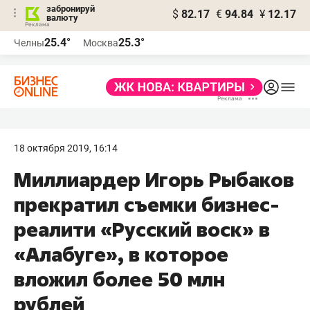
забронируй
$
82.17
€
94.84
¥
12.17
валюту
25.4°
25.3°
Челны
Москва
18 октября 2019, 16:14
Миллиардер Игорь Рыбаков
прекратил съемки бизнес-
реалити «Русский воск» в
«Алабуге», в которое
вложил более 50 млн
рублей