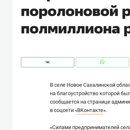
поролоновой р
полмиллиона 
В селе Новое Сахалинcкой обла
на благоустройство которой был
сообщается на странице админи
Рекомендуем
Рекоме
в соцсети «
ВКонтакте
».
а»:
Дизайнер-прораб Наталья
Как в
 –
Наседкина: «Ремонт вместе
гаджет
ет
с мебелью за 2 миллиона –
«Силами предпринимателей села
самос