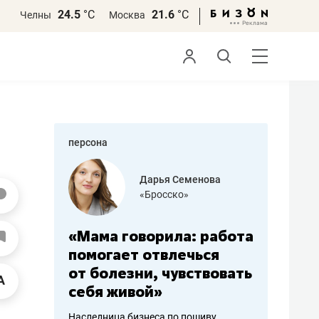
24.5
°С
21.6
°С
Челны
Москва
персона
бодец
Дарья Семенова
 решения»
«Бросско»
«Мама говорила: работа
«Не зна
вообще,
помогает отвлечься
правил,
от болезни, чувствовать
потерят
себя живой»
полгода
ирмы
Наследница бизнеса по пошиву
Как бизнесу 