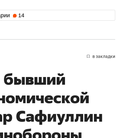
арии
14
в закладки
и бывший
ономической
ар Сафиуллин
минобороны