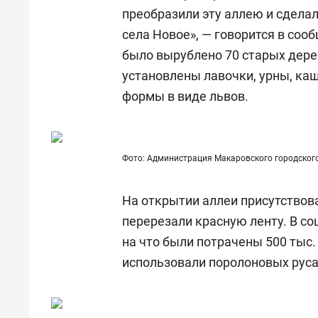
для меня это челлендж!»
дней
преобразили эту аллею и сдела
села Новое», — говорится в сооб
было вырублено 70 старых дере
установлены лавочки, урны, ка
формы в виде львов.
Фото: Администрация Макаровского городского
На открытии аллеи присутствов
перерезали красную ленту. В с
на что были потрачены 500 тыс.
использовали поролоновых русал