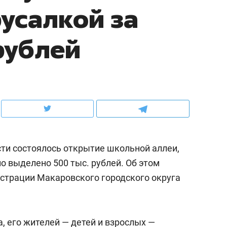
усалкой за
рынки, почему надо знать аксакалов и
о трехкратном росте це
чем интересен Оман?
клиентах и чудных запр
рублей
сти состоялось открытие школьной аллеи,
о выделено 500 тыс. рублей. Об этом
страции Макаровского городского округа
ндуем
Рекомендуем
ыжить ребенку без
Салих хазрат Ибрагимо
а и научить его
«Если меня не услышат
, его жителей — детей и взрослых —
тоятельности за 18
с минбара – буду обра