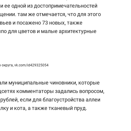
с вершины горы»
ли ее одной из достопримечательностей
щении. там же отмечается, что для этого
вьев и посажено 73 новых, также
шпо для цветов и малые архитектурные
 округа, vk.com/id429325054
али муниципальные чиновники, которые
оцсетях комментаторы задались вопросом,
 рублей, если для благоустройства аллеи
ку и кота, а также тканевый пруд.