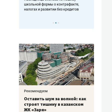
н, дотошных
школьной формы о контрафакте,
рынки, почем
осах мастеров
налогах и развитии без кредитов
чем интересе
Рекомендуем
Рекоме
в:
Оставить шум за волной: как
Психо
строят тишину в казанском
«Дире
щаться
ЖК «Заря»
когда