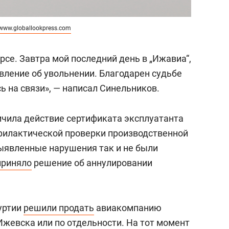
www.globallookpress.com
урсе. Завтра мой последний день в „Ижавиа“,
явление об увольнении. Благодарен судьбе
сь на связи», — написал Синельников.
ичила действие сертификата эксплуатанта
филактической проверки производственной
ыявленные нарушения так и не были
приняло
решение об аннулировании
уртии
решили продать
авиакомпанию
Ижевска или по отдельности. На тот момент