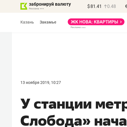
забронируй валюту
$
81.41
0.48
Казань
Закамье
13 ноября 2019, 10:27
У станции мет
Слобода» нача