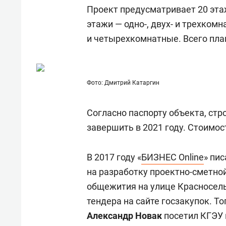
для меня это челлендж!»
дней
Проект предусматривает 20 этаж
этажи — одно-, двух- и трехкомна
и четырехкомнатные. Всего пла
Фото: Дмитрий Катаргин
Согласно паспорту объекта, ст
завершить в 2021 году. Стоимос
В 2017 году «
БИЗНЕС Online
» пи
на разработку проектно-сметно
общежития на улице Красносель
тендера на сайте госзакупок. То
Александр
Новак
посетил
КГЭУ