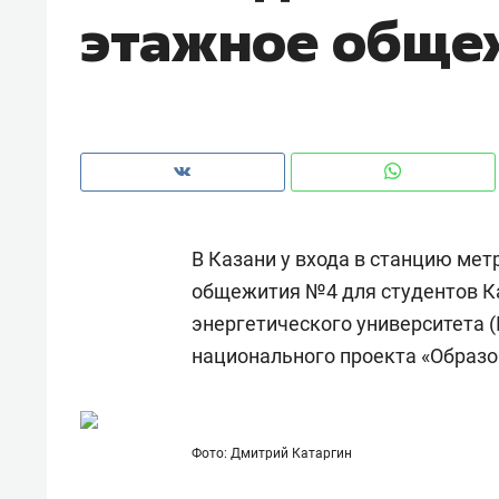
этажное обще
В Казани у входа в станцию мет
общежития №4 для студентов К
энергетического университета (
национального проекта «Образо
Рекомендуем
Рекоме
а»:
Дизайнер-прораб Наталья
Как в
Фото: Дмитрий Катаргин
 –
Наседкина: «Ремонт вместе
гаджет
ет
с мебелью за 2 миллиона –
самос