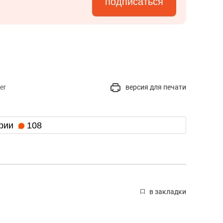
подписаться
er
версия для печати
рии
108
в закладки