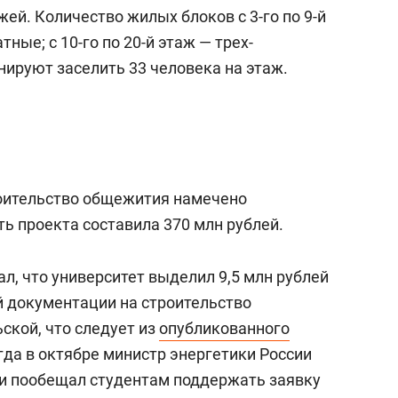
с вершины горы»
ей. Количество жилых блоков с 3-го по 9-й
тные; с 10-го по 20-й этаж — трех-
нируют заселить 33 человека на этаж.
роительство общежития намечено
ть проекта составила 370 млн рублей.
сал, что университет выделил 9,5 млн рублей
й документации на строительство
ской, что следует из
опубликованного
гда в октябре м
инистр энергетики России
и пообещал студентам поддержать заявку