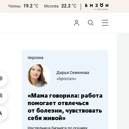
19.2
°С
22.2
°С
Челны
Москва
персона
бодец
Дарья Семенова
 решения»
«Бросско»
«Мама говорила: работа
«Не зна
вообще,
помогает отвлечься
правил,
от болезни, чувствовать
потерят
себя живой»
полгода
ирмы
Наследница бизнеса по пошиву
Как бизнесу 