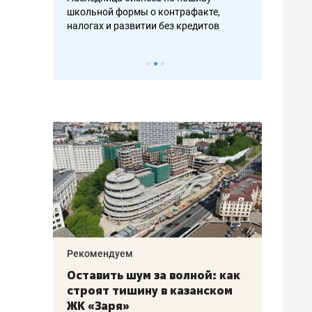
н, дотошных
школьной формы о контрафакте,
рынки, почем
осах мастеров
налогах и развитии без кредитов
чем интересе
Рекомендуем
Рекоме
в:
Оставить шум за волной: как
Падел
строят тишину в казанском
ниндз
щаться
ЖК «Заря»
стал 