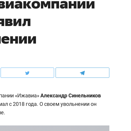
авиакомпании
явил
нении
пании «Ижавиа»
Александр Синельников
мал с 2018 года. О своем увольнении он
е.