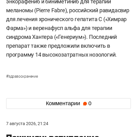
энкорафениб и биниметиниб для терапии
меланомы (Pierre Fabre), российский равидасвир
для лечения хронического гепатита С («Химрар
Фарма») и веренафусп альфа для терапии
синдрома Хантера («Генериум»). Последний
препарат также предложили включить в
программу 14 высокозатратных нозологий.
#
здравоохранение
Комментарии
0
7 августа 2026, 21:24