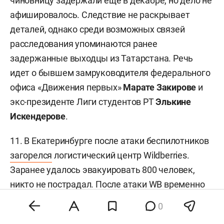
чиновницу задержали еще в декабре, но дело не
афишировалось. Следствие не раскрывает
деталей, однако среди возможных связей
расследования упоминаются ранее
задержанные выходцы из Татарстана. Речь
идет о бывшем замруководителя федерального
офиса «Движения первых»
Марате Закирове
и
экс-президенте Лиги студентов РТ
Элькине
Искендерове
.
11. В Екатеринбурге после атаки беспилотников
загорелся
логистический центр Wildberries.
Заранее удалось эвакуировать 800 человек,
никто не пострадал. После атаки WB временно
ограничил прием новых поставок на объект.
0
12. Исполнять обязанности генерального