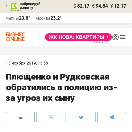
забронируй
$
82.17
€
94.84
¥
12.17
валюту
20.8°
23.2°
Челны
Москва
13 ноября 2019, 13:58
Плющенко и Рудковская
обратились в полицию из-
за угроз их сыну