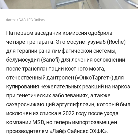
Фото: «БИЗНЕС Online»
На первом заседании комиссия одобрила
четыре препарата. Это мосунетузумаб (Roche)
для терапии рака лимфатической системы,
белумосудил (Sanofi) для лечения осложнений
после трансплантации костного мозга,
отечественный дантролен («ОнкоТаргет») для
купирования нежелательных реакций на наркоз
при генетических заболеваниях, а также
сахароснижающий эртуглифлозин, который был
исключен из списка в 2022 году после ухода
компании MSD, но теперь импортозамещен
производителем «Лайф Сайнсес ОХФК».