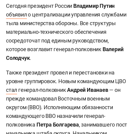
Сегодня президент России
Владимир Путин
объявил
о централизации управления службами
тыла министерства обороны. Все структуры
материально-технического обеспечения
сосредоточат под единым руководством,
которое возглавит генерал-полковник
Валерий
Солодчук
.
Также президент провел и перестановки на
уровне группировок. Новым командующим ЦВО
стал
генерал-полковник
Андрей Иванаев
— он
прежде командовал Восточным военным
округом (ВВО). Исполняющим обязанности
командующего ВВО назначили генерал-
полковника
Петра Болгарева
, занимавшего пост
начальника штаба округа. Начальником