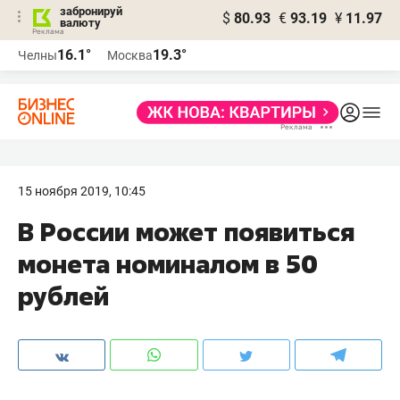
забронируй
$
80.93
€
93.19
¥
11.97
валюту
16.1°
19.3°
Челны
Москва
15 ноября 2019, 10:45
В России может появиться
монета номиналом в 50
рублей