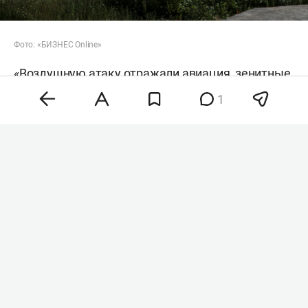
Фото: «БИЗНЕС Online»
«Воздушную атаку отражали авиация, зенитные
ракетные войска, подразделения РЭБ и
1
беспилотных систем, мобильные огневые
группы сил обороны Украины», — говорится в
сообщении.
РИА «Новости
» передает, что президент
Украины
Владимир Зеленский
заявил, что
страна якобы договорилась с США о
ежемесячных поставках ракет для
американских систем противовоздушной
обороны, которые стоят на вооружении ВСУ. «У
кого есть антибаллистические ракеты и