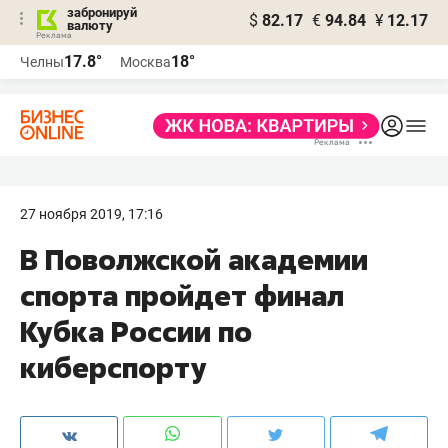
забронируй
$
82.17
€
94.84
¥
12.17
валюту
17.8°
18°
Челны
Москва
27 ноября 2019, 17:16
В Поволжской академии
спорта пройдет финал
Кубка России по
киберспорту