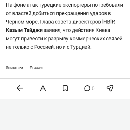
На фоне атак турецкие экспортеры потребовали
от властей добиться прекращения ударов в
Черном море. Глава совета директоров İHBİR
Казым Тайджи
заявил, что действия Киева
могут привести к разрыву коммерческих связей
не только с Россией, но и с Турцией.
#
#
политика
турция
0
Комментарии
2
8 августа 2026, 14:32
Айзатуллин призвал