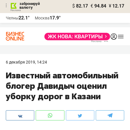
забронируй
$
82.17
€
94.84
¥
12.17
валюту
22.1°
17.9°
Челны
Москва
6 декабря 2019, 14:24
Известный автомобильный
блогер Давидыч оценил
уборку дорог в Казани​