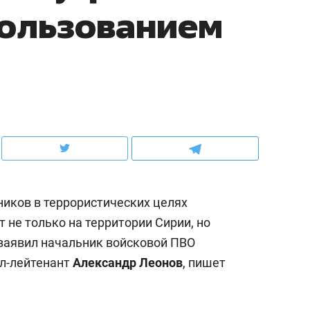
пользованием
рынки, почему надо знать аксакалов и
о трехкратном росте це
чем интересен Оман?
клиентах и чудных запр
ников в террористических целях
 не только на территории Сирии, но
 заявил начальник войсковой ПВО
ндуем
Рекомендуем
ал-лейтенант
Александр Леонов
, пишет
ыжить ребенку без
Салих хазрат Ибрагимо
а и научить его
«Если меня не услышат
тоятельности за 18
с минбара – буду обра