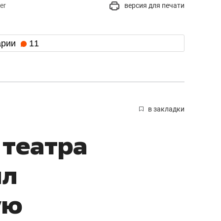
er
версия для печати
арии
11
в закладки
 театра
ил
ую