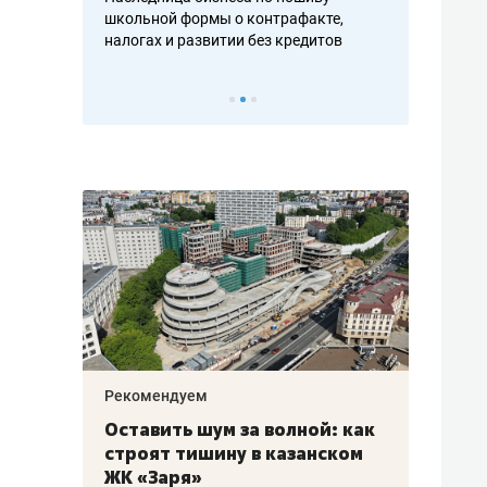
н, дотошных
школьной формы о контрафакте,
рынки, почем
осах мастеров
налогах и развитии без кредитов
чем интересе
Рекомендуем
Рекоме
в:
Оставить шум за волной: как
Падел
строят тишину в казанском
ниндз
щаться
ЖК «Заря»
стал 