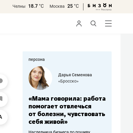
18.7
°С
25
°С
Челны
Москва
персона
бодец
Дарья Семенова
 решения»
«Бросско»
«Мама говорила: работа
«Не зна
вообще,
помогает отвлечься
правил,
от болезни, чувствовать
потерят
себя живой»
полгода
ирмы
Наследница бизнеса по пошиву
Как бизнесу 