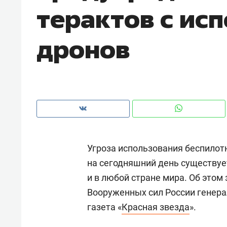
терактов с ис
дронов
Угроза использования беспилот
на сегодняшний день существует
и в любой стране мира. Об этом
Рекомендуем
Рекоме
Вооруженных сил России генер
а»:
Дизайнер-прораб Наталья
Как в
газета «
Красная звезда
».
 –
Наседкина: «Ремонт вместе
гаджет
ет
с мебелью за 2 миллиона –
самос